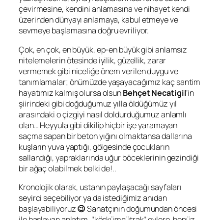
çevirmesine, kendini anlamasına ve nihayet kendi
üzerinden dünyayı anlamaya, kabul etmeye ve
sevmeye başlamasına doğru evriliyor.
Çok, en çok, en büyük, ep-en büyük gibi anlamsız
nitelemelerin ötesinde iyilik, güzellik, zarar
vermemek gibi niceliğe önem verilen duygu ve
tanımlamalar; önümüzde yaşayacağımız kaç santim
hayatımız kalmış olursa olsun
Behçet Necatigil
’in
şiirindeki gibi doğduğumuz yılla öldüğümüz yıl
arasındaki o çizgiyi nasıl doldurduğumuz anlamlı
olan… Heyyula gibi dikilip hiçbir işe yaramayan
saçma sapan bir beton yığını olmaktansa dallarına
kuşların yuva yaptığı, gölgesinde çocukların
sallandığı, yapraklarında uğur böceklerinin gezindiği
bir ağaç olabilmek belki de!..
Kronolojik olarak, ustanın paylaşacağı sayfaları
seyirci seçebiliyor ya da istediğimiz anıdan
başlayabiliyoruz
😉
Sanatçının doğumundan öncesi
ile başlayan anlatım
,
‘’köşkümsütrak’’ evlere, henüz