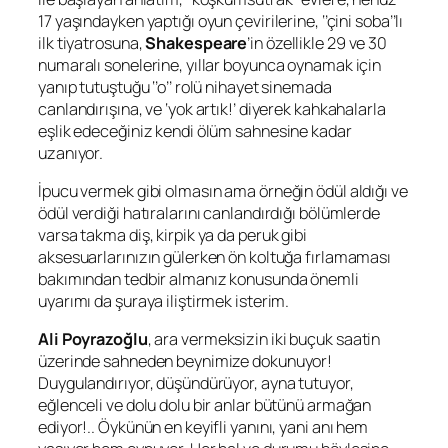
17 yaşındayken yaptığı oyun çevirilerine, ‘’çini soba’’lı
ilk tiyatrosuna,
Shakespeare
’in özellikle 29 ve 30
numaralı sonelerine, yıllar boyunca oynamak için
yanıp tutuştuğu ‘’o’’ rolü nihayet sinemada
canlandırışına, ve ‘yok artık!’ diyerek kahkahalarla
eşlik edeceğiniz kendi ölüm sahnesine kadar
uzanıyor.
İpucu vermek gibi olmasın ama örneğin ödül aldığı ve
ödül verdiği hatıralarını canlandırdığı bölümlerde
varsa takma diş, kirpik ya da peruk gibi
aksesuarlarınızın gülerken ön koltuğa fırlamaması
bakımından tedbir almanız konusunda önemli
uyarımı da şuraya iliştirmek isterim.
Ali Poyrazoğlu
, ara vermeksizin iki buçuk saatin
üzerinde sahneden beynimize dokunuyor!
Duygulandırıyor, düşündürüyor, ayna tutuyor,
eğlenceli ve dolu dolu bir anlar bütünü armağan
ediyor!.. Öykünün en keyifli yanını, yani anı hem