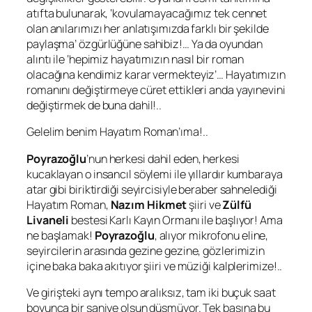
atıfta bulunarak, ‘kovulamayacağımız tek cennet
olan anılarımızı her anlatışımızda farklı bir şekilde
paylaşma’ özgürlüğüne sahibiz!… Ya da oyundan
alıntı ile ‘hepimiz hayatımızın nasıl bir roman
olacağına kendimiz karar vermekteyiz’… Hayatımızın
romanını değiştirmeye cüret ettikleri anda yayınevini
değiştirmek de buna dahil!..
Gelelim benim
Hayatım Roman
’ıma!..
Poyrazoğlu
’nun herkesi dahil eden, herkesi
kucaklayan o insancıl söylemi ile yıllardır kumbaraya
atar gibi biriktirdiği seyircisiyle beraber sahnelediği
Hayatım Roman
,
Nazım Hikmet
şiiri ve
Zülfü
Livaneli
bestesi
Karlı Kayın Ormanı
ile başlıyor! Ama
ne başlamak!
Poyrazoğlu
, alıyor mikrofonu eline,
seyircilerin arasında gezine gezine, gözlerimizin
içine baka baka akıtıyor şiiri ve müziği kalplerimize!..
Ve girişteki aynı tempo aralıksız, tam iki buçuk saat
boyunca bir saniye olsun düşmüyor. Tek başına bu