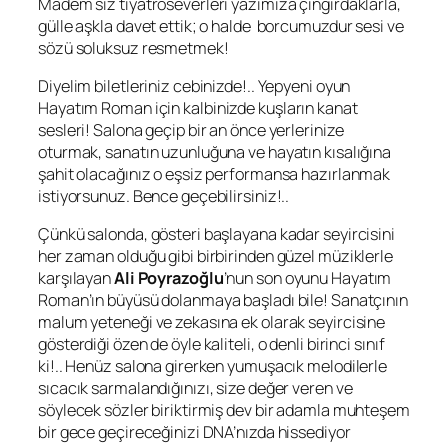
Madem siz tiyatroseverleri yazımıza çıngırdaklarla,
gülle aşkla davet ettik; o halde borcumuzdur sesi ve
sözü soluksuz resmetmek!
Diyelim biletleriniz cebinizde!.. Yepyeni oyun
Hayatım Roman
için kalbinizde kuşların kanat
sesleri! Salona geçip bir an önce yerlerinize
oturmak, sanatın uzunluğuna ve hayatın kısalığına
şahit olacağınız o eşsiz performansa hazırlanmak
istiyorsunuz. Bence geçebilirsiniz!..
Çünkü salonda, gösteri başlayana kadar seyircisini
her zaman olduğu gibi birbirinden güzel müziklerle
karşılayan
Ali Poyrazoğlu
’nun son oyunu
Hayatım
Roman
’ın büyüsü dolanmaya başladı bile! Sanatçının
malum yeteneği ve zekasına ek olarak seyircisine
gösterdiği özen de öyle kaliteli, o denli birinci sınıf
ki!.. Henüz salona girerken yumuşacık melodilerle
sıcacık sarmalandığınızı, size değer veren ve
söylecek sözler biriktirmiş dev bir adamla muhteşem
bir gece geçireceğinizi DNA’nızda hissediyor