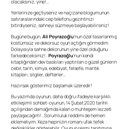
olacaksınız, yine!…
Yerlerinize geçtiyseniz ve naçizane blogumunun
satıraralarındaki cep telefonu gezintinizi
bitirdiyseniz, sahneyi süzmeye başlayabilirsiniz!
Bugüne bugün,
Ali Poyrazoğlu
’nun özel tasarlanmış
kostümsüz ve dekorsuz oyun açtığını görmedim.
Dolayısıyla sahne dekorunun yine özel olduğunu
farkedeceksiniz!..
Poyrazoğlu
’nun kendi
kitaplığından dev baskıları yaptırılan o güzel günlerin
cebir, tarih, kimya, edebiyat, felsefe, mantık
kitapları, silgiler, defterler…
Hazırsak gösterimiz başlamak üzeredir!
Bu yazımda oyunun, daha doğru ifadeyle karşılıklı
etkileşimli sohbet-oyunun, 14 Şubat 2020 tarihli
açılışından damağımda kalan o muhteşem lezzeti
paylaşacağım!.. Sorumluluk reddimi de hemen
eklemeliyim. Keza hepinizin
roman
ı ufak tefek
değişiklikler gösterebilir. Oyunun resmi tanıtımına