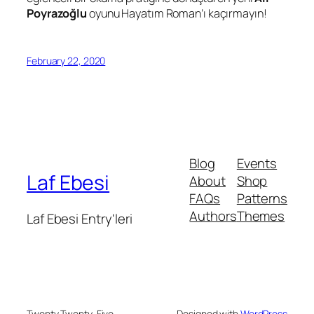
Poyrazoğlu
oyunu
Hayatım Roman
’ı kaçırmayın!
February 22, 2020
Blog
Events
Laf Ebesi
About
Shop
FAQs
Patterns
Authors
Themes
Laf Ebesi Entry'leri
Twenty Twenty-Five
Designed with
WordPress