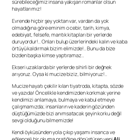
sürebileceğimiz insana yakışan romanlar olsun
hayatlarımız!
Evrende hiçbir şey yoktan var, vardan da yok
olmadığına göre eminim o cebir, tarih, kimya,
edebiyat, felsefe, mantık kitapları bir yerlerde
duruyordur!.. Onları bulup üzerlerindeki kalın ve kaba
örtüyü kaldırmak bizim elimizde!.. Bunu da bize
bizden başka kimse yaptıramaz..
Ekseri uzaklarda bir yerlerde sihirli bir değnek
arıyoruz. Oysa ki mucize biziz, bilmiyoruz!..
Mucize hayatı çekilir kılan tiyatroda, kitapta, sözde
ve yazıda! Öncelikle kendimizden korkmak yerine
kendimizi anlamaya, bulmaya ve kabul etmeye
çalışmamızda; insanların ve kaderin gözünden
düştüğümüzde bizi anımsatacak şeyin korku değil
sevgi olduğunu bilmemizde!
Kendi öyküsünden yola çıkıp yaşamı insanca ve
eğlenceli bir okuma pratiğine dönüştüren yeni
Ali