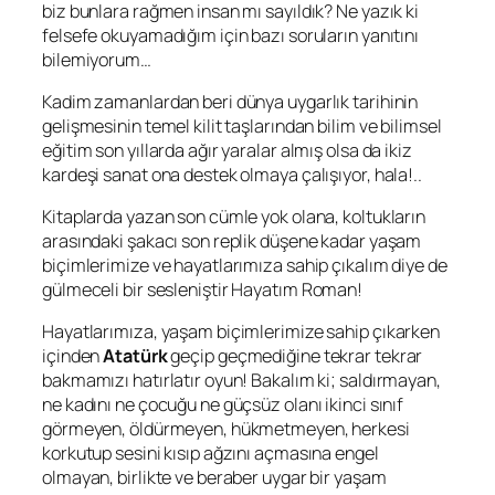
biz bunlara rağmen insan mı sayıldık? Ne yazık ki
felsefe okuyamadığım için bazı soruların yanıtını
bilemiyorum…
Kadim zamanlardan beri dünya uygarlık tarihinin
gelişmesinin temel kilit taşlarından bilim ve bilimsel
eğitim son yıllarda ağır yaralar almış olsa da ikiz
kardeşi sanat ona destek olmaya çalışıyor, hala!..
Kitaplarda yazan son cümle yok olana, koltukların
arasındaki şakacı son replik düşene kadar yaşam
biçimlerimize ve hayatlarımıza sahip çıkalım diye de
gülmeceli bir sesleniştir
Hayatım Roman
!
Hayatlarımıza, yaşam biçimlerimize sahip çıkarken
içinden
Atatürk
geçip geçmediğine tekrar tekrar
bakmamızı hatırlatır oyun! Bakalım ki; saldırmayan,
ne kadını ne çocuğu ne güçsüz olanı ikinci sınıf
görmeyen, öldürmeyen, hükmetmeyen, herkesi
korkutup sesini kısıp ağzını açmasına engel
olmayan, birlikte ve beraber uygar bir yaşam