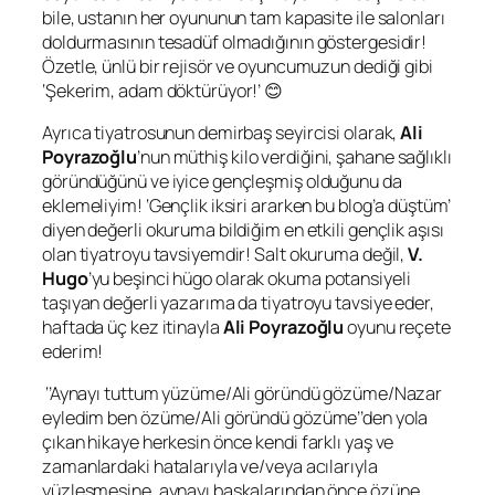
bile, ustanın her oyununun tam kapasite ile salonları
doldurmasının tesadüf olmadığının göstergesidir!
Özetle, ünlü bir rejisör ve oyuncumuzun dediği gibi
‘Şekerim, adam döktürüyor!’ 😊
Ayrıca tiyatrosunun demirbaş seyircisi olarak,
Ali
Poyrazoğlu
’nun müthiş kilo verdiğini, şahane sağlıklı
göründüğünü ve iyice gençleşmiş olduğunu da
eklemeliyim! ‘Gençlik iksiri ararken bu blog’a düştüm’
diyen değerli okuruma bildiğim en etkili gençlik aşısı
olan tiyatroyu tavsiyemdir! Salt okuruma değil,
V.
Hugo
’yu beşinci hügo olarak okuma potansiyeli
taşıyan değerli yazarıma da tiyatroyu tavsiye eder,
haftada üç kez itinayla
Ali Poyrazoğlu
oyunu reçete
ederim!
‘’Aynayı tuttum yüzüme/Ali göründü gözüme/Nazar
eyledim ben özüme/Ali göründü gözüme’’den yola
çıkan hikaye herkesin önce kendi farklı yaş ve
zamanlardaki hatalarıyla ve/veya acılarıyla
yüzleşmesine, aynayı başkalarından önce özüne