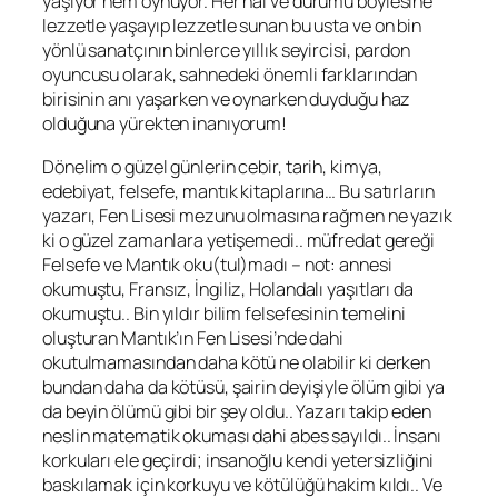
yaşıyor hem oynuyor. Her hal ve durumu böylesine
lezzetle yaşayıp lezzetle sunan bu usta ve on bin
yönlü sanatçının binlerce yıllık seyircisi, pardon
oyuncusu olarak, sahnedeki önemli farklarından
birisinin anı yaşarken ve oynarken duyduğu haz
olduğuna yürekten inanıyorum!
Dönelim o güzel günlerin cebir, tarih, kimya,
edebiyat, felsefe, mantık kitaplarına… Bu satırların
yazarı, Fen Lisesi mezunu olmasına rağmen ne yazık
ki o güzel zamanlara yetişemedi.. müfredat gereği
Felsefe ve Mantık oku(tul)madı – not: annesi
okumuştu, Fransız, İngiliz, Holandalı yaşıtları da
okumuştu.. Bin yıldır bilim felsefesinin temelini
oluşturan Mantık’ın Fen Lisesi’nde dahi
okutulmamasından daha kötü ne olabilir ki derken
bundan daha da kötüsü, şairin deyişiyle ölüm gibi ya
da beyin ölümü gibi bir şey oldu.. Yazarı takip eden
neslin matematik okuması dahi abes sayıldı.. İnsanı
korkuları ele geçirdi; insanoğlu kendi yetersizliğini
baskılamak için korkuyu ve kötülüğü hakim kıldı.. Ve