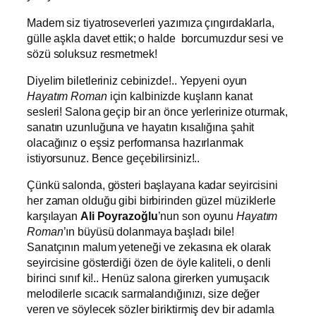
Madem siz tiyatroseverleri yazımıza çıngırdaklarla,
gülle aşkla davet ettik; o halde borcumuzdur sesi ve
sözü soluksuz resmetmek!
Diyelim biletleriniz cebinizde!.. Yepyeni oyun
Hayatım Roman
için kalbinizde kuşların kanat
sesleri! Salona geçip bir an önce yerlerinize oturmak,
sanatın uzunluğuna ve hayatın kısalığına şahit
olacağınız o eşsiz performansa hazırlanmak
istiyorsunuz. Bence geçebilirsiniz!..
Çünkü salonda, gösteri başlayana kadar seyircisini
her zaman olduğu gibi birbirinden güzel müziklerle
karşılayan
Ali Poyrazoğlu
’nun son oyunu
Hayatım
Roman
’ın büyüsü dolanmaya başladı bile!
Sanatçının malum yeteneği ve zekasına ek olarak
seyircisine gösterdiği özen de öyle kaliteli, o denli
birinci sınıf ki!.. Henüz salona girerken yumuşacık
melodilerle sıcacık sarmalandığınızı, size değer
veren ve söylecek sözler biriktirmiş dev bir adamla