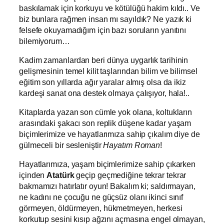
baskılamak için korkuyu ve kötülüğü hakim kıldı.. Ve
biz bunlara rağmen insan mı sayıldık? Ne yazık ki
felsefe okuyamadığım için bazı soruların yanıtını
bilemiyorum…
Kadim zamanlardan beri dünya uygarlık tarihinin
gelişmesinin temel kilit taşlarından bilim ve bilimsel
eğitim son yıllarda ağır yaralar almış olsa da ikiz
kardeşi sanat ona destek olmaya çalışıyor, hala!..
Kitaplarda yazan son cümle yok olana, koltukların
arasındaki şakacı son replik düşene kadar yaşam
biçimlerimize ve hayatlarımıza sahip çıkalım diye de
gülmeceli bir sesleniştir
Hayatım Roman
!
Hayatlarımıza, yaşam biçimlerimize sahip çıkarken
içinden
Atatürk
geçip geçmediğine tekrar tekrar
bakmamızı hatırlatır oyun! Bakalım ki; saldırmayan,
ne kadını ne çocuğu ne güçsüz olanı ikinci sınıf
görmeyen, öldürmeyen, hükmetmeyen, herkesi
korkutup sesini kısıp ağzını açmasına engel olmayan,