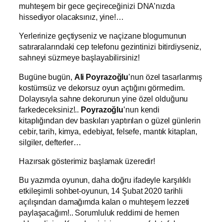
muhteşem bir gece geçireceğinizi DNA’nızda
hissediyor olacaksınız, yine!…
Yerlerinize geçtiyseniz ve naçizane blogumunun
satıraralarındaki cep telefonu gezintinizi bitirdiyseniz,
sahneyi süzmeye başlayabilirsiniz!
Bugüne bugün,
Ali Poyrazoğlu
’nun özel tasarlanmış
kostümsüz ve dekorsuz oyun açtığını görmedim.
Dolayısıyla sahne dekorunun yine özel olduğunu
farkedeceksiniz!..
Poyrazoğlu
’nun kendi
kitaplığından dev baskıları yaptırılan o güzel günlerin
cebir, tarih, kimya, edebiyat, felsefe, mantık kitapları,
silgiler, defterler…
Hazırsak gösterimiz başlamak üzeredir!
Bu yazımda oyunun, daha doğru ifadeyle karşılıklı
etkileşimli sohbet-oyunun, 14 Şubat 2020 tarihli
açılışından damağımda kalan o muhteşem lezzeti
paylaşacağım!.. Sorumluluk reddimi de hemen