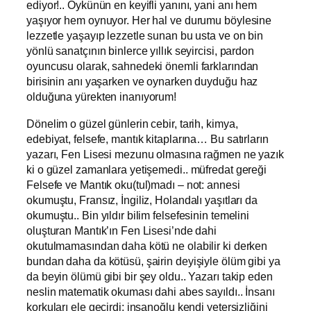
ediyor!.. Öykünün en keyifli yanını, yani anı hem
yaşıyor hem oynuyor. Her hal ve durumu böylesine
lezzetle yaşayıp lezzetle sunan bu usta ve on bin
yönlü sanatçının binlerce yıllık seyircisi, pardon
oyuncusu olarak, sahnedeki önemli farklarından
birisinin anı yaşarken ve oynarken duyduğu haz
olduğuna yürekten inanıyorum!
Dönelim o güzel günlerin cebir, tarih, kimya,
edebiyat, felsefe, mantık kitaplarına… Bu satırların
yazarı, Fen Lisesi mezunu olmasına rağmen ne yazık
ki o güzel zamanlara yetişemedi.. müfredat gereği
Felsefe ve Mantık oku(tul)madı – not: annesi
okumuştu, Fransız, İngiliz, Holandalı yaşıtları da
okumuştu.. Bin yıldır bilim felsefesinin temelini
oluşturan Mantık’ın Fen Lisesi’nde dahi
okutulmamasından daha kötü ne olabilir ki derken
bundan daha da kötüsü, şairin deyişiyle ölüm gibi ya
da beyin ölümü gibi bir şey oldu.. Yazarı takip eden
neslin matematik okuması dahi abes sayıldı.. İnsanı
korkuları ele geçirdi; insanoğlu kendi yetersizliğini