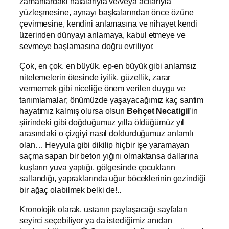
zamanlardaki hatalarıyla ve/veya acılarıyla
yüzleşmesine, aynayı başkalarından önce özüne
çevirmesine, kendini anlamasına ve nihayet kendi
üzerinden dünyayı anlamaya, kabul etmeye ve
sevmeye başlamasına doğru evriliyor.
Çok, en çok, en büyük, ep-en büyük gibi anlamsız
nitelemelerin ötesinde iyilik, güzellik, zarar
vermemek gibi niceliğe önem verilen duygu ve
tanımlamalar; önümüzde yaşayacağımız kaç santim
hayatımız kalmış olursa olsun
Behçet Necatigil
’in
şiirindeki gibi doğduğumuz yılla öldüğümüz yıl
arasındaki o çizgiyi nasıl doldurduğumuz anlamlı
olan… Heyyula gibi dikilip hiçbir işe yaramayan
saçma sapan bir beton yığını olmaktansa dallarına
kuşların yuva yaptığı, gölgesinde çocukların
sallandığı, yapraklarında uğur böceklerinin gezindiği
bir ağaç olabilmek belki de!..
Kronolojik olarak, ustanın paylaşacağı sayfaları
seyirci seçebiliyor ya da istediğimiz anıdan