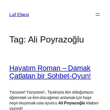
Skip
to
Laf Ebesi
content
Tag:
Ali Poyrazoğlu
Hayatım Roman – Damak
Çatlatan bir Sohbet-Oyun!
Yazıyoor! Yazıyooor!.. Tiyatroyla kim olduğumuzu
öğrenmek ve kim olacağımızı anlamak için haşır
neşir oluyorsak usta oyuncu
Ali Poyrazoğlu
kitabını
yazıyor!