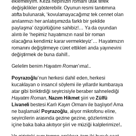
eklemeliyim. Keza hepinizin
roman
ı ufak tefek
değişiklikler gösterebilir. Oyunun resmi tanıtımına
atıfta bulunarak, ‘kovulamayacağımız tek cennet olan
anılarımızı her anlatışımızda farklı bir şekilde
paylaşma’ özgürlüğüne sahibiz!… Ya da oyundan
alıntı ile ‘hepimiz hayatımızın nasıl bir roman
olacağına kendimiz karar vermekteyiz’… Hayatımızın
romanını değiştirmeye cüret ettikleri anda yayınevini
değiştirmek de buna dahil!..
Gelelim benim
Hayatım Roman
’ıma!..
Poyrazoğlu
’nun herkesi dahil eden, herkesi
kucaklayan o insancıl söylemi ile yıllardır kumbaraya
atar gibi biriktirdiği seyircisiyle beraber sahnelediği
Hayatım Roman
,
Nazım Hikmet
şiiri ve
Zülfü
Livaneli
bestesi
Karlı Kayın Ormanı
ile başlıyor! Ama
ne başlamak!
Poyrazoğlu
, alıyor mikrofonu eline,
seyircilerin arasında gezine gezine, gözlerimizin
içine baka baka akıtıyor şiiri ve müziği kalplerimize!..
Ve girişteki aynı tempo aralıksız, tam iki buçuk saat