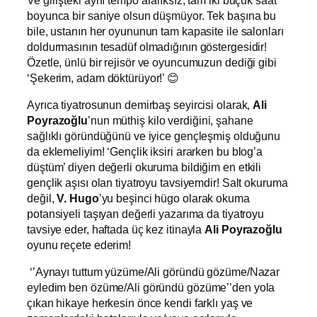
boyunca bir saniye olsun düşmüyor. Tek başına bu
bile, ustanın her oyununun tam kapasite ile salonları
doldurmasının tesadüf olmadığının göstergesidir!
Özetle, ünlü bir rejisör ve oyuncumuzun dediği gibi
‘Şekerim, adam döktürüyor!’ 😊
Ayrıca tiyatrosunun demirbaş seyircisi olarak,
Ali
Poyrazoğlu
’nun müthiş kilo verdiğini, şahane
sağlıklı göründüğünü ve iyice gençleşmiş olduğunu
da eklemeliyim! ‘Gençlik iksiri ararken bu blog’a
düştüm’ diyen değerli okuruma bildiğim en etkili
gençlik aşısı olan tiyatroyu tavsiyemdir! Salt okuruma
değil,
V. Hugo
’yu beşinci hügo olarak okuma
potansiyeli taşıyan değerli yazarıma da tiyatroyu
tavsiye eder, haftada üç kez itinayla
Ali Poyrazoğlu
oyunu reçete ederim!
‘’Aynayı tuttum yüzüme/Ali göründü gözüme/Nazar
eyledim ben özüme/Ali göründü gözüme’’den yola
çıkan hikaye herkesin önce kendi farklı yaş ve