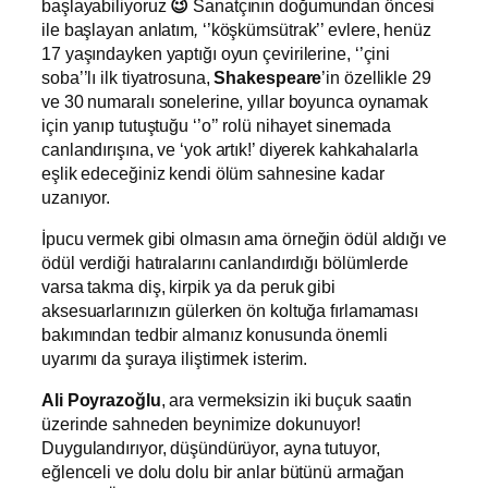
başlayabiliyoruz
😉
Sanatçının doğumundan öncesi
ile başlayan anlatım
,
‘’köşkümsütrak’’ evlere, henüz
17 yaşındayken yaptığı oyun çevirilerine, ‘’çini
soba’’lı ilk tiyatrosuna,
Shakespeare
’in özellikle 29
ve 30 numaralı sonelerine, yıllar boyunca oynamak
için yanıp tutuştuğu ‘’o’’ rolü nihayet sinemada
canlandırışına, ve ‘yok artık!’ diyerek kahkahalarla
eşlik edeceğiniz kendi ölüm sahnesine kadar
uzanıyor.
İpucu vermek gibi olmasın ama örneğin ödül aldığı ve
ödül verdiği hatıralarını canlandırdığı bölümlerde
varsa takma diş, kirpik ya da peruk gibi
aksesuarlarınızın gülerken ön koltuğa fırlamaması
bakımından tedbir almanız konusunda önemli
uyarımı da şuraya iliştirmek isterim.
Ali Poyrazoğlu
, ara vermeksizin iki buçuk saatin
üzerinde sahneden beynimize dokunuyor!
Duygulandırıyor, düşündürüyor, ayna tutuyor,
eğlenceli ve dolu dolu bir anlar bütünü armağan