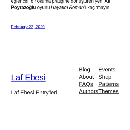
eğlenceli bir okuma pratiğine dönüştüren yeni
Ali
Poyrazoğlu
oyunu
Hayatım Roman
’ı kaçırmayın!
February 22, 2020
Blog
Events
Laf Ebesi
About
Shop
FAQs
Patterns
Authors
Themes
Laf Ebesi Entry'leri