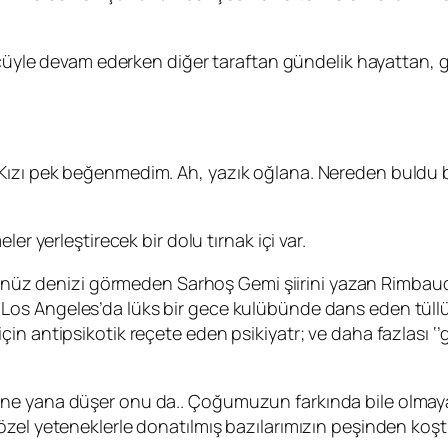
gücüyle devam ederken diğer taraftan gündelik hayattan, 
;
ış. Kızı pek beğenmedim. Ah, yazık oğlana. Nereden buld
er yerleştirecek bir dolu tırnak içi var.
henüz denizi görmeden
Sarhoş Gemi
şiirini yazan
Rimbau
Los Angeles’da lüks bir gece kulübünde dans eden tüllü 
in antipsikotik reçete eden psikiyatr; ve daha fazlası 
e yana düşer onu da.. Çoğumuzun farkında bile olmayara
özel yeteneklerle donatılmış bazılarımızın peşinden koş