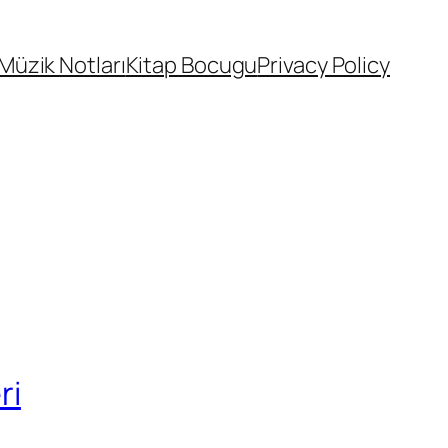
Müzik Notları
Kitap Bocugu
Privacy Policy
ri