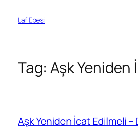
Skip
to
Laf Ebesi
content
Tag:
Aşk Yeniden İ
Aşk Yeniden İcat Edilmeli –