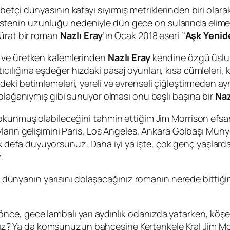
etçi dünyasının kafayı sıyırmış metriklerinden biri olara
enin uzunluğu nedeniyle dün gece on sularında elime a
sürat bir roman
Nazlı Eray
’ın Ocak 2018 eseri ‘’
Aşk Yenide
 ve üretken kalemlerinden
Nazlı Eray
kendine özgü üslub
ılığına eşdeğer hızdaki pasaj oyunları, kısa cümleleri, 
ki betimlemeleri, yereli ve evrenseli çiğleştirmeden aynı
 olağanıymış gibi sunuyor olması onu başlı başına bir
Naz
dokunmuş olabileceğini tahmin ettiğim
Jim Morrison
efsa
ayların gelişimini Paris, Los Angeles, Ankara Gölbaşı 
 ilk defa duyuyorsunuz. Daha iyi ya işte, çok genç yaşlard
.
nda dünyanın yarısını dolaşacağınız romanın nerede bitti
ce, gece lambalı yarı aydınlık odanızda yatarken, köşed
ız? Ya da komşunuzun bahçesine Kertenkele Kral
Jim Mo