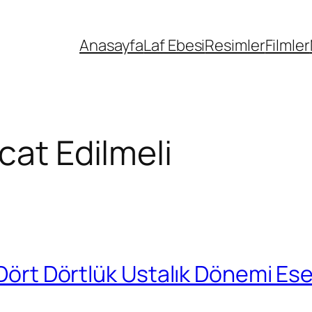
Anasayfa
Laf Ebesi
Resimler
Filmler
cat Edilmeli
 Dört Dörtlük Ustalık Dönemi Ese