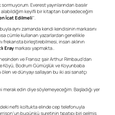
k sormuyorum. Everest yayınlarından basılır
labildiğim keyifli bir kitaptan bahsedeceğim
n İcat Edilmeli
’’.
uyla aynı zamanda kendi kendisinin markasını
kısa cümle kullanan yazarlardan genellikle
 frekansta birleştirebilmesi, insan aklının
lı Eray
markası yapmakta..
nesinden ve Fransız şair
Arthur Rimbaud
’dan
Mühye Köyü, Bodrum Gümüşlük ve Koyunbaba
a ölen ve dünyayı sallayan bu iki asi sanatçı
ğini merak edin diye söylemeyeceğim. Başladığı yer
eki nefti koltukta elinde cep telefonuyla
rrison
’un bugünkü suretinin tıpatıpı biri gelmiş