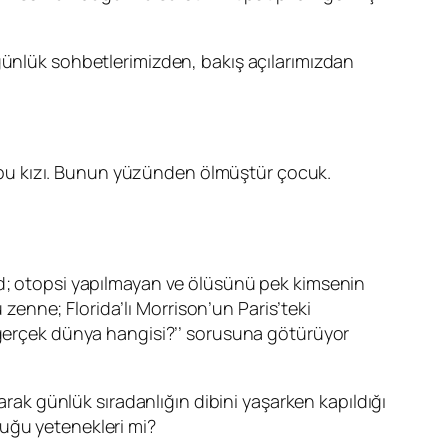
günlük sohbetlerimizden, bakış açılarımızdan
u bu kızı. Bunun yüzünden ölmüştür çocuk.
d
; otopsi yapılmayan ve ölüsünü pek kimsenin
zenne; Florida’lı
Morrison
’un Paris’teki
‘’gerçek dünya hangisi?’’ sorusuna götürüyor
k günlük sıradanlığın dibini yaşarken kapıldığı
tuğu yetenekleri mi?