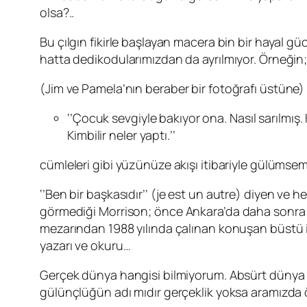
olsa?..
Bu çılgın fikirle başlayan macera bin bir hayal 
hatta dedikodularımızdan da ayrılmıyor. Örneğin
(
Jim
ve
Pamela
’nın beraber bir fotoğrafı üstüne)
‘’Çocuk sevgiyle bakıyor ona. Nasıl sarılm
Kimbilir neler yaptı.’’
cümleleri gibi yüzünüze akışı itibariyle gülümsemel
‘’Ben bir başkasıdır’’ (
je est un autre
) diyen ve 
görmediği
Morrison
; önce Ankara’da daha sonra 
mezarından 1988 yılında çalınan konuşan büstü iç
yazarı ve okuru…
Gerçek dünya hangisi bilmiyorum. Absürt dünya n
gülünçlüğün adı mıdır gerçeklik yoksa aramızda 