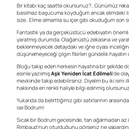
Bir kitabı kaç saatte okursunuz?.. Günümüz rekab
basılmaz başucuma koyduğum ancak elimdeki list
size.. Elime almamla su içer gibi okuduğum son 
Fantastik ya da gerçeküstücü edebiyatın önemli
yaratmış durumda. Olağanüstü zekasına ve yaratıc
beklenmeyecek detaydaki ve iğne oyası inceliğinde
düşünemeyeceği çılgın fikirleri gündelik hayatın
Bloğu takip eden herkesin hayatına bir şekilde 
esinle yazılmış
Aşk Yeniden İcat Edilmeli
’de ol
mevkiinde takip edebilirsiniz. Diyelim bu iki ismi
hakkında en renkli haliyle bilgi edinmiş olursunuz
Yukarıda da belirttiğimiz gibi satırlarının arası
ise Bodrum!
Sıcak bir Bodrum gecesinde, tan ağarmadan az ön
Rimbaud
’nun oturduğunu görseniz ne yapardın