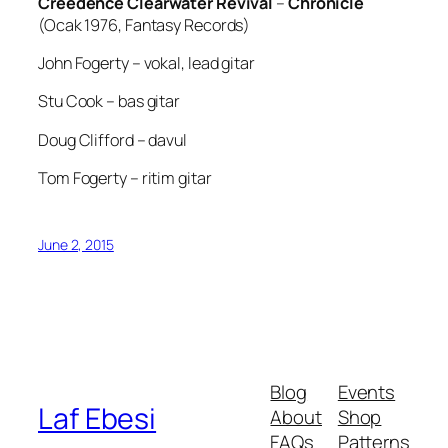
Creedence Clearwater Revival
–
Chronicle
(Ocak 1976,
Fantasy Records
)
John Fogerty
– vokal,
lead
gitar
Stu Cook
– bas gitar
Doug Clifford
– davul
Tom Fogerty
– ritim gitar
June 2, 2015
Blog
Events
Laf Ebesi
About
Shop
FAQs
Patterns