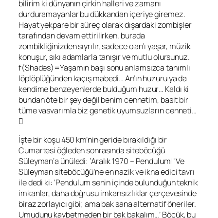
bilirim ki dünyanın çirkin halleri ve zamanı
durduramayanlar bu dükkandan içeriye giremez.
Hayat yekpare bir süreç olarak dışardaki zombişler
tarafından devam ettirilirken, burada
zombikliğinizden sıyrılır, sadece o an’ı yaşar, müzik
konuşur, sıkı adamlarla tanışır ve mutlu olursunuz.
f(
Shades
)=Yaşamın başı sonu anlamsızca tanımlı
löplöplüğünden kaçış mabedi… An’ın huzuru ya da
kendime benzeyenlerde bulduğum huzur… Kaldı ki
bundan öte bir şey değil benim cennetim, basit bir
tüme vasvarımla biz genetik uyumsuzların cenneti…

İşte bir koşu 450 km’nin geride bırakıldığı bir
Cumartesi öğleden sonrasında siteböcüğü
Süleyman
‘a ünüledi: ‘Aralık 1970 –
Pendulum
!’ Ve
Süleyman
siteböcüğü’ne en nazik ve ikna edici tavrı
ile dedi ki: ‘
Pendulum
senin içinde bulunduğun teknik
imkanlar, daha doğrusu imkansızlıklar çerçevesinde
biraz zorlayıcı gibi; ama bak sana alternatif öneriler.
Umudunu kaybetmeden bir bak bakalım…’ Böcük, bu