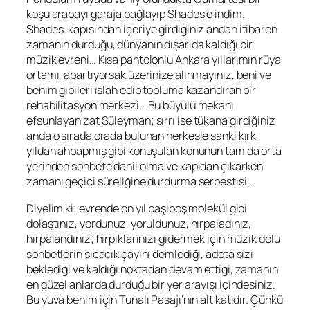
koşu arabayı garaja bağlayıp
Shades
‘e indim.
Shades
, kapısından içeriye girdiğiniz andan itibaren
zamanın durduğu, dünyanın dışarıda kaldığı bir
müzik evreni… Kısa pantolonlu Ankara yıllarımın rüya
ortamı, abartıyorsak üzerinize alınmayınız, beni ve
benim gibileri ıslah edip topluma kazandıran bir
rehabilitasyon merkezi… Bu büyülü mekanı
efsunlayan zat
Süleyman
; sırrı ise tükana girdiğiniz
anda o sırada orada bulunan herkesle sanki kırk
yıldan ahbapmış gibi konuşulan konunun tam da orta
yerinden sohbete dahil olma ve kapıdan çıkarken
zamanı geçici süreliğine durdurma serbestisi…
Diyelim ki; evrende on yıl başıboş molekül gibi
dolaştınız, yordunuz, yoruldunuz, hırpaladınız,
hırpalandınız; hırpıklarınızı gidermek için müzik dolu
sohbetlerin sıcacık çayını demlediği, adeta sizi
beklediği ve kaldığı noktadan devam ettiği, zamanın
en güzel anlarda durduğu bir yer arayışı içindesiniz.
Bu yuva benim için Tunalı Pasajı’nın alt katıdır. Çünkü