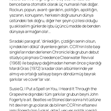
bence bana otomatik olarak üç numaralı hak doğar.
Rock
un, popun,
avant-garde
‘ın, politiğin, apolitiğin,
yazanın, konuşanın, herkesin doğrusunun dünya
üstündeki tek doğru, diğer her şeyin çizilesi olduğu
şu aklıselim günlerde işbu üçüncü madde de benden
dünyaya armağan ola!…
Sıradaki paragraf, ‘dinlediğin, çizdiğin senin olsun,
içindekileri dökül’ diyenlere gelsin. CCR’nin liste başı
single
‘larından derlenen
Chronicle
‘da grubun
debut
stüdyo çalışması
Creedence Clearwater Revival
(1968) ile başlayıp dağılmadan hemen önce çıkardığı
Mardi Gras
(1972)’a kadar olan albümlerinde yer
almış ve ortalığı sallayıp başını döndürmüş bayrak
şarkılar ve
cover
‘lar var.
Susie Q
,
I Put a Spell on You
,
I Heard It Through the
Grapevine
dışındaki tüm şarkılar grubun beyni
John
Fogerty
‘e ait.
Beatles
ve
Stones
‘dan sonra hit üstüne
hit deviren grup olarak da bilinen CCR’nin efsanevi
ismi
Fogerty
‘nin (vokal, gitar) yer yer politik içerikli