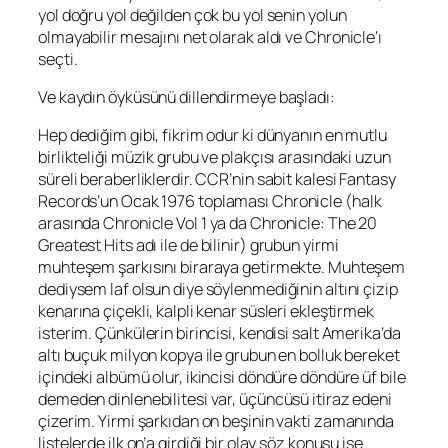
yol doğru yol değilden çok bu yol senin yolun
olmayabilir mesajını net olarak aldı ve
Chronicle
‘ı
seçti.
Ve kaydın öyküsünü dillendirmeye başladı:
Hep dediğim gibi, fikrim odur ki dünyanın en mutlu
birlikteliği müzik grubu ve plakçısı arasındaki uzun
süreli beraberliklerdir. CCR’nin sabit kalesi
Fantasy
Records
’un Ocak 1976 toplaması
Chronicle
(halk
arasında
Chronicle Vol 1
ya da
Chronicle: The 20
Greatest Hits
adı ile de bilinir) grubun yirmi
muhteşem şarkısını biraraya getirmekte. Muhteşem
dediysem laf olsun diye söylenmediğinin altını çizip
kenarına çiçekli, kalpli kenar süsleri ekleştirmek
isterim. Çünkülerin birincisi, kendisi salt Amerika’da
altı buçuk milyon kopya ile grubun en bolluk bereket
içindeki albümü olur, ikincisi döndüre döndüre üf bile
demeden dinlenebilitesi var, üçüncüsü itiraz edeni
çizerim. Yirmi şarkıdan on beşinin vakti zamanında
listelerde ilk on’a girdiği bir olay söz konusu ise