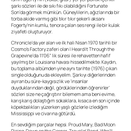
şarkı sözleri ile de sıkı fıkı olabildiğini
Fortunate
Son
‘da görmek mümkün. Güneylilerin, ağızlarında bir
torba akide varmış gibi tıkır tıkır şekerli aksanı
Fogerty
‘nin kumlu, tenora çalan ses rengi ile bir kulak
ziyafeti oluşturuyor.
Chronicle
‘da yer alan ve ilk hali Nisan 1970 tarihli bir
Cosmo’s Factory
zaferi olan
I Heard It Through the
Grapevine
‘da 11’06” lik süresi ile rehavetten hafif
yayılmış bir Louisiana havası hissedilmekte. Kaydın,
bu toplama albümden yine aynı tarihte (1976) çıkan
single
olduğunu da ekleyelim. Şarkıyı diğerlerinden
ayıran bu süre-kaygısızlık ve ‘insanlar
duyduklarından değil, gördüklerinden öğrenirler’
sözleri size ne çağrıştırır bilemem ama beni evime,
karış karış dolaştığım sokaklara, kısaca en son içinde
köpekbalıkları yüzerken yaşlı gözlerle izlediğim
Mississippi ve civarına götürdü.
En sevdiğim parçalar hepsi.
Proud Mary
,
Bad Moon