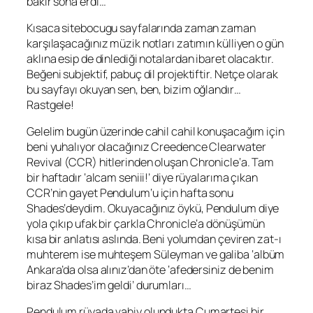
bakır sona erdi…
Kısaca sitebocugu sayfalarında zaman zaman
karşılaşacağınız müzik notları zatımın külliyen o gün
aklına esip de dinlediği notalardan ibaret olacaktır.
Beğeni subjektif, pabuç dil projektiftir. Netçe olarak
bu sayfayı okuyan sen, ben, bizim oğlandır…
Rastgele!
Gelelim bugün üzerinde cahil cahil konuşacağım için
beni yuhalıyor olacağınız
Creedence Clearwater
Revival
(CCR) hitlerinden oluşan
Chronicle
‘a. Tam
bir haftadır ‘alcam seniii!’ diye rüyalarıma çıkan
CCR’nin gayet
Pendulum
‘u için hafta sonu
Shades
‘deydim. Okuyacağınız öykü,
Pendulum
diye
yola çıkıp ufak bir çarkla
Chronicle
‘a dönüşümün
kısa bir anlatısı aslında. Beni yolumdan çeviren zat-ı
muhterem ise muhteşem
Süleyman
ve galiba ‘albüm
Ankara’da olsa alınız’dan öte ‘afedersiniz de benim
biraz
Shades
’im geldi’ durumları…
Pendulum
rüyada vahiy olundukta Cumartesi bir