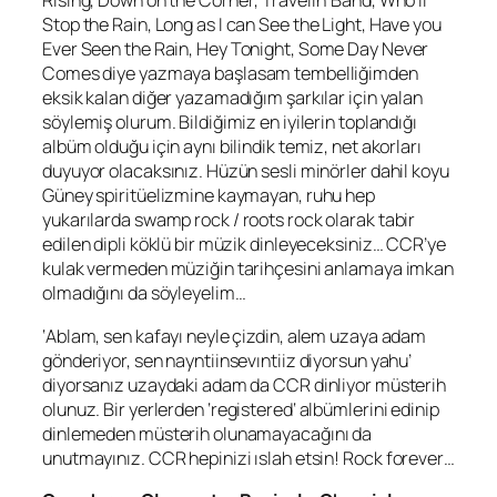
Rising
,
Down on the Corner
,
Travelin’ Band
,
Who’ll
Stop the Rain
,
Long as I can See the Light
,
Have you
Ever Seen the Rain
,
Hey Tonight
,
Some Day Never
Comes
diye yazmaya başlasam tembelliğimden
eksik kalan diğer yazamadığım şarkılar için yalan
söylemiş olurum. Bildiğimiz en iyilerin toplandığı
albüm olduğu için aynı bilindik temiz, net akorları
duyuyor olacaksınız. Hüzün sesli minörler dahil koyu
Güney spiritüelizmine kaymayan, ruhu hep
yukarılarda
swamp rock
/
roots rock
olarak tabir
edilen dipli köklü bir müzik dinleyeceksiniz… CCR’ye
kulak vermeden müziğin tarihçesini anlamaya imkan
olmadığını da söyleyelim…
‘Ablam, sen kafayı neyle çizdin, alem uzaya adam
gönderiyor, sen nayntiinsevıntiiz diyorsun yahu’
diyorsanız uzaydaki adam da CCR dinliyor müsterih
olunuz. Bir yerlerden ‘
registered
‘ albümlerini edinip
dinlemeden müsterih olunamayacağını da
unutmayınız. CCR hepinizi ıslah etsin!
Rock forever…