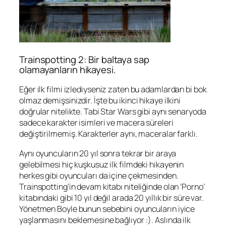
Trainspotting 2: Bir baltaya sap
olamayanların hikayesi.
Eğer ilk filmi izlediyseniz zaten bu adamlardan bi bok
olmaz demişsinizdir. İşte bu ikinci hikaye ilkini
doğrular nitelikte. Tabi Star Wars gibi aynı senaryoda
sadece karakter isimleri ve macera süreleri
değiştirilmemiş. Karakterler aynı, maceralar farklı.
Aynı oyuncuların 20 yıl sonra tekrar bir araya
gelebilmesi hiç kuşkusuz ilk filmdeki hikayenin
herkes gibi oyuncuları da içine çekmesinden.
Trainspotting’in devam kitabı niteliğinde olan ‘Porno’
kitabındaki gibi 10 yıl değil arada 20 yıllık bir süre var.
Yönetmen Boyle bunun sebebini oyuncuların iyice
yaşlanmasını beklemesine bağlıyor :). Aslında ilk