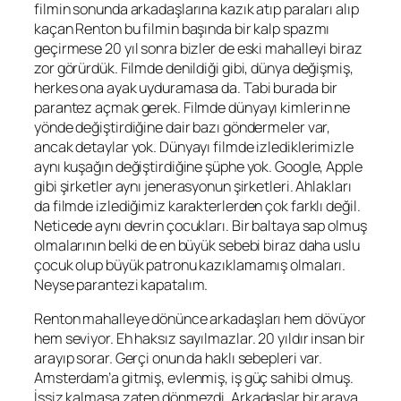
filmin sonunda arkadaşlarına kazık atıp paraları alıp
kaçan Renton bu filmin başında bir kalp spazmı
geçirmese 20 yıl sonra bizler de eski mahalleyi biraz
zor görürdük. Filmde denildiği gibi, dünya değişmiş,
herkes ona ayak uyduramasa da. Tabi burada bir
parantez açmak gerek. Filmde dünyayı kimlerin ne
yönde değiştirdiğine dair bazı göndermeler var,
ancak detaylar yok. Dünyayı filmde izlediklerimizle
aynı kuşağın değiştirdiğine şüphe yok. Google, Apple
gibi şirketler aynı jenerasyonun şirketleri. Ahlakları
da filmde izlediğimiz karakterlerden çok farklı değil.
Neticede aynı devrin çocukları. Bir baltaya sap olmuş
olmalarının belki de en büyük sebebi biraz daha uslu
çocuk olup büyük patronu kazıklamamış olmaları.
Neyse parantezi kapatalım.
Renton mahalleye dönünce arkadaşları hem dövüyor
hem seviyor. Eh haksız sayılmazlar. 20 yıldır insan bir
arayıp sorar. Gerçi onun da haklı sebepleri var.
Amsterdam’a gitmiş, evlenmiş, iş güç sahibi olmuş.
İşsiz kalmasa zaten dönmezdi. Arkadaşlar bir araya