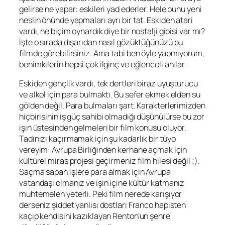
gelirse ne yapar: eskileri yad ederler. Hele bunu yeni
neslin önünde yapmaları ayrı bir tat. Eskiden atari
vardı, ne biçim oynardık diye bir nostalji gibisi var mı?
İşte o sırada dışarıdan nasıl gözüktüğünüzü bu
filmde görebilirsiniz. Ama tabi ben öyle yapmıyorum,
benimkilerin hepsi çok ilginç ve eğlenceli anılar.
Eskiden gençlik vardı, tek dertleri biraz uyuşturucu
ve alkol için para bulmaktı. Bu sefer ekmek elden su
gölden değil. Para bulmaları şart. Karakterlerimizden
hiçbirisinin iş güç sahibi olmadığı düşünülürse bu zor
işin üstesinden gelmeleri bir film konusu oluyor.
Tadınızı kaçırmamak için şu kadarlık bir tüyo
vereyim: Avrupa Birliğinden kerhane açmak için
kültürel miras projesi geçirmeniz film hilesi değil ;).
Saçma sapan işlere para almak için Avrupa
vatandaşı olmanız ve işin içine kültür katmanız
muhtemelen yeterli. Peki film nerede karışıyor
derseniz şiddet yanlısı dostları Franco hapisten
kaçıp kendisini kazıklayan Renton’un şehre