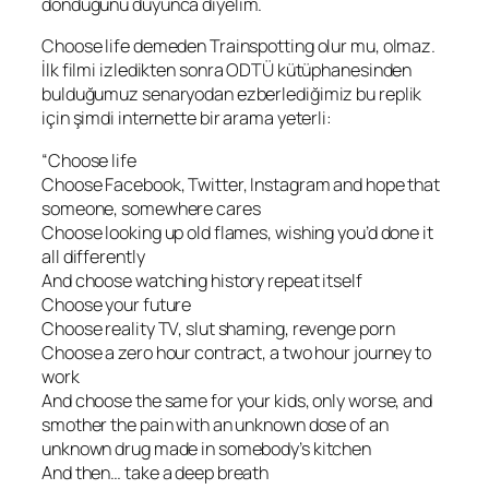
döndüğünü duyunca diyelim.
Choose life demeden Trainspotting olur mu, olmaz.
İlk filmi izledikten sonra ODTÜ kütüphanesinden
bulduğumuz senaryodan ezberlediğimiz bu replik
için şimdi internette bir arama yeterli:
“Choose life
Choose Facebook, Twitter, Instagram and hope that
someone, somewhere cares
Choose looking up old flames, wishing you’d done it
all differently
And choose watching history repeat itself
Choose your future
Choose reality TV, slut shaming, revenge porn
Choose a zero hour contract, a two hour journey to
work
And choose the same for your kids, only worse, and
smother the pain with an unknown dose of an
unknown drug made in somebody’s kitchen
And then… take a deep breath