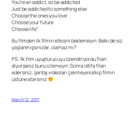
You’re an addict, so be addicted
Just be addicted to something else
Choose the ones you love
Choose your future
Choose life”
Bu filmden ilk filmin etkisini beklemeyin. Belki de siz
yaşlanmışsınızdır, olamaz mı?
PS: İlk film uyuşturucuyu özendiriyordu filan
diyorsanız bunu izlemeyin. Sonra istifa filan
edersiniz, şantaj videoları çekmeye kalkıp filmin
üstüne atarsınız
March 12, 2017