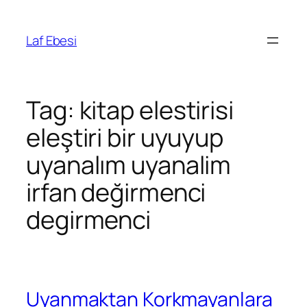
Skip
to
Laf Ebesi
content
Tag:
kitap elestirisi
eleştiri bir uyuyup
uyanalım uyanalim
irfan değirmenci
degirmenci
Uyanmaktan Korkmayanlara