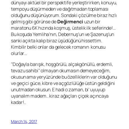
dünyayı aktüel bir perspektife yerleştirirken, konuyu,
tempoyu düşürmeden ve dağıtmadan toplaması
olduğunu düşünüyorum. Sondaki çözülme biraz hızlı
gelmiş gibi görünse de
Değirmenci
uzun bir
maratonu 6K hızında koşmuş, üstelik ilk seferinde!…
Bu koşuda
Yemliha
’nın,
Debernuş
’un ve
Şazenuş
’un
sanki açıkta kalıp biraz üşüdüğünü hissettim.
Kimbilir belki onlar da gelecek romanın konusu
olurlar…
‘’Doğayla barışık, hoşgörülü, alçakgönüllü, erdemli,
tevazu sahibi’’ olmayan okumasın demeyeceğim,
okusun ama yeryüzünde bu özelliklerin var olduğunu
ve geçici güce, kibre ve açgözlülüğe üstün geldiğini
unutmadan okusun. E hadi o zaman, bi’ uyuyup
uyanalım madem.. kiraz ağaçları çiçek açıncaya
kadar!..
March 14, 2017