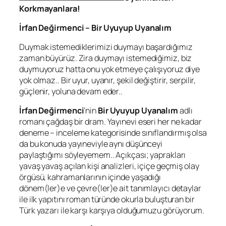
Korkmayanlara!
İrfan Değirmenci – Bir Uyuyup Uyanalım
Duymak istemediklerimizi duymayı başardığımız
zaman büyürüz. Zira duymayı istemediğimiz, biz
duymuyoruz hatta onu yok etmeye çalışıyoruz diye
yok olmaz.. Bir uyur, uyanır, şekil değiştirir, serpilir,
güçlenir, yoluna devam eder..
İrfan Değirmenci
’nin
Bir Uyuyup Uyanalım
adlı
romanı çağdaş bir dram. Yayınevi eseri her ne kadar
deneme – inceleme
kategorisinde sınıflandırmış olsa
da bu konuda yayıneviyle aynı düşünceyi
paylaştığımı söyleyemem.. Açıkçası; yaprakları
yavaş yavaş açılan kişi analizleri, içiçe geçmiş olay
örgüsü, kahramanlarının içinde yaşadığı
dönem(ler)e ve çevre(ler)e ait tanımlayıcı detaylar
ile ilk yapıtını roman türünde okurla buluşturan bir
Türk yazarı ile karşı karşıya olduğumuzu görüyorum.