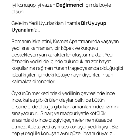
iyi konuşup iyi yazan
Değirmenci
için de böyle
olsun..
Gelelim
Yedi Uyurlar
’dan ilhamla
Bir Uyuyup
Uyanalım
’a…
Romanın iskeletini,
Kısmet
Apartmanında yaşayan
yedi ana kahraman, bir köpek ve kurguyu
destekleyen yan karakterler oluşturmakta.. Yedi
öznenin yedisi de içinde bulundukları zor hayat
koşullarına rağmen Yunan tragedyasında olduğu gibi
ideal kişiler, içindeki kötüye hayır diyenler, insan
kalmakta direnenler…
Öykünün merkezindeki yedilinin çevresinde ince
ince, kafes gibi örülen olaylar belki de bütün
efsanelerde olduğu gibi kahramanların idealizmini
sınayadurur.. Sınar; ve mağduriyetle kötülük
arasındaki o ince çizgiyi geçmelerine müsaade
etmez. Adeta yedi aynı ses konuşur yedi kişiyi.. Biz
hep yüreği ile konuşan aynı güzel insanı duyarız…