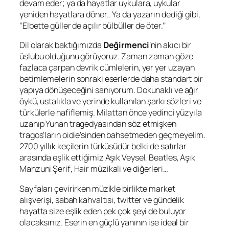
devam eder; ya da hayatlar uykulara, uykular
yeniden hayatlara döner.. Ya da yazarın dediği gibi,
‘’Elbette güller de açılır bülbüller de öter.’’
Dil olarak baktığımızda
Değirmenci
’nin akıcı bir
üslubu olduğunu görüyoruz. Zaman zaman göze
fazlaca çarpan devrik cümlelerin, yer yer uzayan
betimlemelerin sonraki eserlerde daha standart bir
yapıya dönüşeceğini sanıyorum. Dokunaklı ve ağır
öykü, ustalıkla ve yerinde kullanılan şarkı sözleri ve
türkülerle hafiflemiş. Milattan önce yedinci yüzyıla
uzanıp Yunan tragedyasından söz etmişken
tragos
’ların
oidie
’sinden bahsetmeden geçmeyelim.
2700 yıllık keçilerin türküsüdür belki de satırlar
arasında eşlik ettiğimiz
Aşık Veysel
,
Beatles
,
Aşık
Mahzuni Şerif
,
Hair
müzikali ve diğerleri…
Sayfaları çevirirken müzikle birlikte market
alışverişi, sabah kahvaltısı,
twitter
ve gündelik
hayatta size eşlik eden pek çok şeyi de buluyor
olacaksınız. Eserin en güçlü yanının ise ideal bir