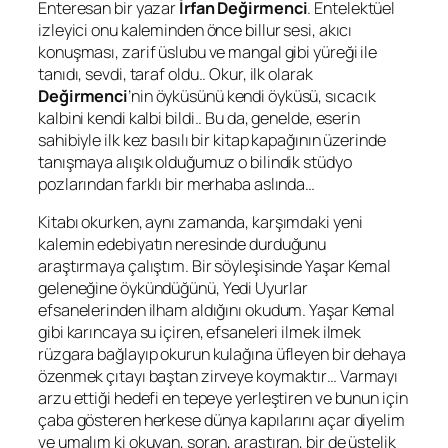
Enteresan bir yazar
İrfan Değirmenci
. Entelektüel
izleyici onu kaleminden önce billur sesi, akıcı
konuşması, zarif üslubu ve mangal gibi yüreği ile
tanıdı, sevdi, taraf oldu.. Okur, ilk olarak
Değirmenci
’nin öyküsünü kendi öyküsü, sıcacık
kalbini kendi kalbi bildi.. Bu da, genelde, eserin
sahibiyle ilk kez basılı bir kitap kapağının üzerinde
tanışmaya alışık olduğumuz o bilindik stüdyo
pozlarından farklı bir merhaba aslında…
Kitabı okurken, aynı zamanda, karşımdaki yeni
kalemin edebiyatın neresinde durduğunu
araştırmaya çalıştım. Bir söyleşisinde
Yaşar Kemal
geleneğine öykündüğünü,
Yedi Uyurlar
efsanelerinden ilham aldığını okudum.
Yaşar Kemal
gibi karıncaya su içiren, efsaneleri ilmek ilmek
rüzgara bağlayıp okurun kulağına üfleyen bir dehaya
özenmek çıtayı baştan zirveye koymaktır… Varmayı
arzu ettiği hedefi en tepeye yerleştiren ve bunun için
çaba gösteren herkese dünya kapılarını açar diyelim
ve umalım ki okuyan, soran, araştıran, bir de üstelik