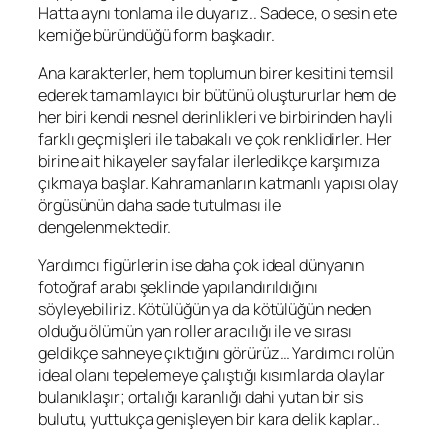
Hatta aynı tonlama ile duyarız.. Sadece, o sesin ete
kemiğe büründüğü form başkadır.
Ana karakterler, hem toplumun birer kesitini temsil
ederek tamamlayıcı bir bütünü oluştururlar hem de
her biri kendi nesnel derinlikleri ve birbirinden hayli
farklı geçmişleri ile tabakalı ve çok renklidirler. Her
birine ait hikayeler sayfalar ilerledikçe karşımıza
çıkmaya başlar. Kahramanların katmanlı yapısı olay
örgüsünün daha sade tutulması ile
dengelenmektedir.
Yardımcı figürlerin ise daha çok ideal dünyanın
fotoğraf arabı şeklinde yapılandırıldığını
söyleyebiliriz. Kötülüğün ya da kötülüğün neden
olduğu ölümün yan roller aracılığı ile ve sırası
geldikçe sahneye çıktığını görürüz… Yardımcı rolün
ideal olanı tepelemeye çalıştığı kısımlarda olaylar
bulanıklaşır; ortalığı karanlığı dahi yutan bir sis
bulutu, yuttukça genişleyen bir kara delik kaplar..