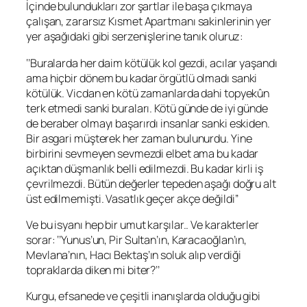
İçinde bulundukları zor şartlar ile başa çıkmaya
çalışan, zararsız
Kısmet
Apartmanı sakinlerinin yer
yer aşağıdaki gibi serzenişlerine tanık oluruz:
‘’Buralarda her daim kötülük kol gezdi, acılar yaşandı
ama hiçbir dönem bu kadar örgütlü olmadı sanki
kötülük. Vicdan en kötü zamanlarda dahi topyek
û
n
terk etmedi sanki buraları. Kötü günde de iyi günde
de beraber olmayı başarırdı insanlar sanki eskiden.
Bir asgari müşterek her zaman bulunurdu. Yine
birbirini sevmeyen sevmezdi elbet ama bu kadar
açıktan düşmanlık belli edilmezdi. Bu kadar kirli iş
çevrilmezdi. Bütün değerler tepeden aşağı doğru alt
üst edilmemişti. Vasatlık geçer akçe değildi’’
Ve bu isyanı hep bir umut karşılar.. Ve karakterler
sorar: ‘’
Yunus
’un,
Pir Sultan
’ın,
Karacaoğlan
’ın,
Mevlana
’nın,
Hacı Bektaş
’ın soluk alıp verdiği
topraklarda diken mi biter?’’
Kurgu, efsanede ve çeşitli inanışlarda olduğu gibi