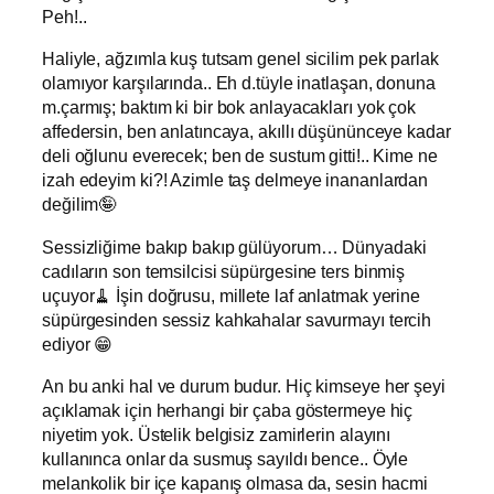
Peh!..
Haliyle, ağzımla kuş tutsam genel sicilim pek parlak
olamıyor karşılarında.. Eh d.tüyle inatlaşan, donuna
m.çarmış; baktım ki bir bok anlayacakları yok çok
affedersin, ben anlatıncaya, akıllı düşününceye kadar
deli oğlunu everecek; ben de sustum gitti!.. Kime ne
izah edeyim ki?! Azimle taş delmeye inananlardan
değilim🤪
Sessizliğime bakıp bakıp gülüyorum… Dünyadaki
cadıların son temsilcisi süpürgesine ters binmiş
uçuyor🧹 İşin doğrusu, millete laf anlatmak yerine
süpürgesinden sessiz kahkahalar savurmayı tercih
ediyor 😁
An bu anki hal ve durum budur. Hiç kimseye her şeyi
açıklamak için herhangi bir çaba göstermeye hiç
niyetim yok. Üstelik belgisiz zamirlerin alayını
kullanınca onlar da susmuş sayıldı bence.. Öyle
melankolik bir içe kapanış olmasa da, sesin hacmi