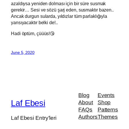
azaldıysa yeniden dolması için bir süre susmak
gerekir… Sesi ve sözü şarj eden, susmaktır bazen..
Ancak durgun sularda, yıldızlar tüm parlaklığıyla
yansıyacaktır belki de!..
Hadi öptüm, çüüüs!😘
June 5, 2020
Blog
Events
Laf Ebesi
About
Shop
FAQs
Patterns
Authors
Themes
Laf Ebesi Entry'leri