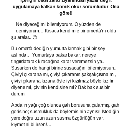
uygulamaya kalkan komik okur sorumludur. Ona
göre!!
Ne diyeceğimi bilemiyorum. O yüzden de
demiyorum… Kısaca kendimle bir omertà’m oldu
şu aralar.. 😏
Bu omertà dediğin yumurta kırmak gibi bir şey
aslında… Yumurtaya bakar bakar, nereye
tıngırdatarak kıracağına karar veremezsin ya..
Susarken de hangi birine susacağını bilemiyorsun..
Çiviyi çıkarana mı, çiviyi çıkaranın şakşakçısına mı,
çiviyi çıkarana kızana öyle iyi kızılmaz böyle kızılır
diyene mi, çivinin kendisine mi? Bak bak sus bir
durum..
Abdalın yağı çoğ olunca gah borusuna çalarmış, gah
gerisine; susmukluk da böylemisinin aynısı! İstediğin
yere doğru uzun uzun susma özgürlüğün var,
kıymetini bilirsen!…