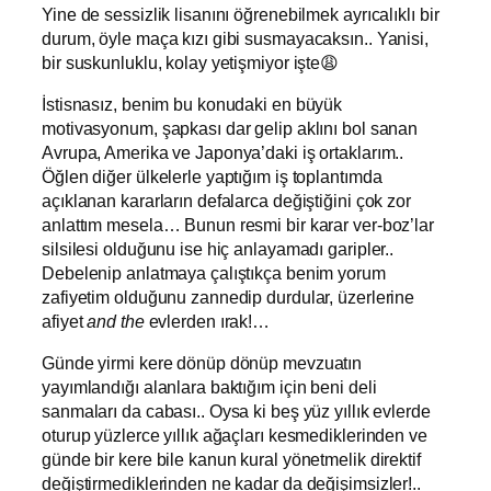
Yine de sessizlik lisanını öğrenebilmek ayrıcalıklı bir
durum, öyle maça kızı gibi susmayacaksın.. Yanisi,
bir suskunluklu, kolay yetişmiyor işte😩
İstisnasız, benim bu konudaki en büyük
motivasyonum, şapkası dar gelip aklını bol sanan
Avrupa, Amerika ve Japonya’daki iş ortaklarım..
Öğlen diğer ülkelerle yaptığım iş toplantımda
açıklanan kararların defalarca değiştiğini çok zor
anlattım mesela… Bunun resmi bir karar ver-boz’lar
silsilesi olduğunu ise hiç anlayamadı garipler..
Debelenip anlatmaya çalıştıkça benim yorum
zafiyetim olduğunu zannedip durdular, üzerlerine
afiyet
and the
evlerden ırak!…
Günde yirmi kere dönüp dönüp mevzuatın
yayımlandığı alanlara baktığım için beni deli
sanmaları da cabası.. Oysa ki beş yüz yıllık evlerde
oturup yüzlerce yıllık ağaçları kesmediklerinden ve
günde bir kere bile kanun kural yönetmelik direktif
değiştirmediklerinden ne kadar da değişimsizler!..