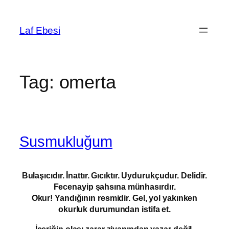
Skip
to
Laf Ebesi
content
Tag:
omerta
Susmukluğum
Bulaşıcıdır. İnattır. Gıcıktır. Uydurukçudur. Delidir.
Fecenayip şahsına münhasırdır.
Okur! Yandığının resmidir. Gel, yol yakınken
okurluk durumundan istifa et.
İçeriğin olası zarar ziyanından yazar değil,