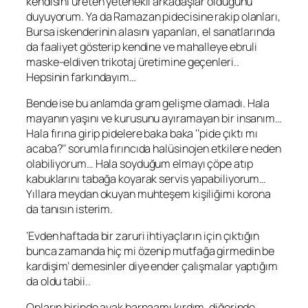
kendisini üreten yetenekli arkadaşlar olduğunu
duyuyorum. Ya da Ramazan pidecisine rakip olanları,
Bursa iskenderinin alasını yapanları, el sanatlarında
da faaliyet gösterip kendine ve mahalleye ebruli
maske-eldiven trikotaj üretimine geçenleri..
Hepsinin farkındayım…
Bende ise bu anlamda gram gelişme olamadı. Hala
mayanın yaşını ve kurusunu ayıramayan bir insanım…
Hala fırına girip pidelere baka baka ‘’pide çıktı mı
acaba?’’ sorumla fırıncıda halüsinojen etkilere neden
olabiliyorum… Hala soyduğum elmayı çöpe atıp
kabuklarını tabağa koyarak servis yapabiliyorum…
Yıllara meydan okuyan muhteşem kişiliğimi korona
da tanısın isterim.
‘Evden haftada bir zaruri ihtiyaçların için çıktığın
bunca zamanda hiç mi özenip mutfağa girmedin be
kardişim’ demesinler diye ender çalışmalar yaptığım
da oldu tabii..
Onların birinde ayak barnaamı kırdım, diğerinde