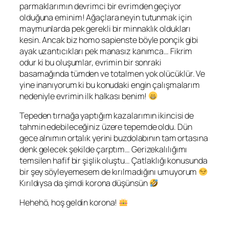
parmaklarımın devrimci bir evrimden geçiyor
olduğuna eminim! Ağaçlara neyin tutunmak için
maymunlarda pek gerekli bir minnaklık oldukları
kesin. Ancak biz
homo sapiens
te böyle ponçik gibi
ayak uzantıcıkları pek manasız kanımca… Fikrim
odur ki bu oluşumlar, evrimin bir sonraki
basamağında tümden ve totalmen yok olücüklür. Ve
yine inanıyorum ki bu konudaki engin çalışmalarım
nedeniyle evrimin ilk halkası benim!
Tepeden tırnağa yaptığım kazalarımın ikincisi de
tahmin edebileceğiniz üzere tepemde oldu. Dün
gece alnımın ortalık yerini buzdolabının tam ortasına
denk gelecek şekilde çarptım… Gerizekalılığımı
temsilen hafif bir şişlik oluştu… Çatlaklığı konusunda
bir şey söyleyemesem de kırılmadığını umuyorum
Kırıldıysa da şimdi korona düşünsün
Hehehö, hoş geldin korona!