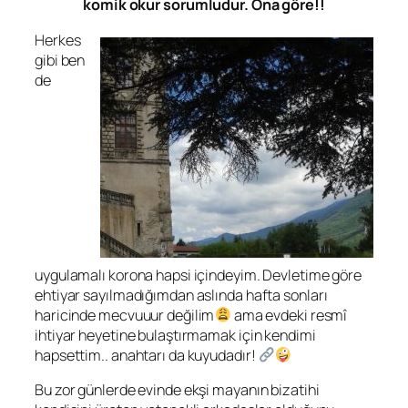
komik okur sorumludur. Ona göre!!
Herkes
gibi ben
de
uygulamalı korona hapsi içindeyim. Devletime göre
ehtiyar sayılmadığımdan aslında hafta sonları
haricinde mecvuuur değilim
ama evdeki resmî
ihtiyar heyetine bulaştırmamak için kendimi
hapsettim.. anahtarı da kuyudadır!
Bu zor günlerde evinde ekşi mayanın bizatihi