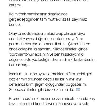
kafamı…
İlki mıtbak mıntıkasının dışarlığında
gerçekleştiğinden tam mutfak kazası sayılmaz
bence..
Olay tümüyle insteyramlara ayıp olmasın diye
odadaki yayına doğru depar atarken ayağımı
portmantoya çarpmamdan ibaret… Çıkan sesten
önce dolap kırıldı sandım.. Mikrosaliseler içinde
‘portmantonun acısını niye ben hissediyom ki’
düşüncesiyle yüzleştiğimde anladım ki kırılan benim
barnahmış…
İnanır mısın, o an ayak parmaklarım film şeridi gibi
gözlerimin önünden geçti. Her birini ayrı ayrı
defalarca kırmışlığım olduğundan bu gösterim,
Scorsese
filmleri gibi biraz uzun sürdü…
Prometheus’un bitmeyen cezası misali, senede beş
kez kırılıp kendi kendine yeniden kaynayan ayak