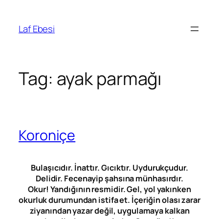
Skip
to
Laf Ebesi
content
Tag:
ayak parmağı
Koroniçe
Bulaşıcıdır. İnattır. Gıcıktır. Uydurukçudur.
Delidir. Fecenayip şahsına münhasırdır.
Okur! Yandığının resmidir. Gel, yol yakınken
okurluk durumundan istifa et. İçeriğin olası zarar
ziyanından yazar değil, uygulamaya kalkan