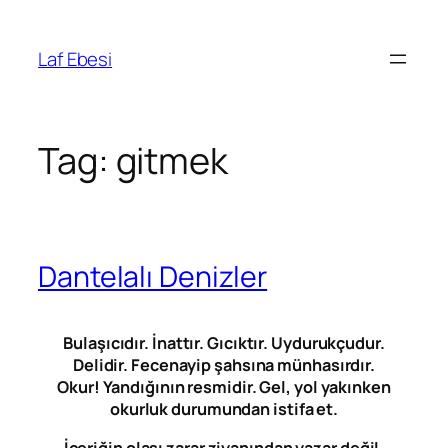
Skip
to
Laf Ebesi
content
Tag:
gitmek
Dantelalı Denizler
Bulaşıcıdır. İnattır. Gıcıktır. Uydurukçudur.
Delidir. Fecenayip şahsına münhasırdır.
Okur! Yandığının resmidir. Gel, yol yakınken
okurluk durumundan istifa et.
İçeriğin olası zarar ziyanından yazar değil,