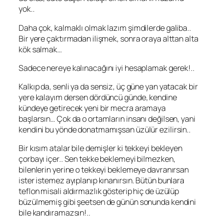
yok..
Daha çok, kalmaklı olmak lazım şimdilerde galiba..
Bir yere çaktırmadan ilişmek, sonra oraya alttan alta
kök salmak…
Sadece nereye kalınacağını iyi hesaplamak gerek!..
Kalkıp da, senli ya da sensiz, üç güne yan yatacak bir
yere kalayım dersen dördüncü günde, kendine
kündeye getirecek yeni bir mecra aramaya
başlarsın… Çok da o ortamların insanı değilsen, yani
kendini bu yönde donatmamışsan üzülür ezilirsin..
Bir kısım atalar bile demişler ki tekkeyi bekleyen
çorbayı içer.. Sen tekke beklemeyi bilmezken,
bilenlerin yerine o tekkeyi beklemeye davranırsan
ister istemez ayıplanıp kınanırsın. Bütün bunlara
teflon misali aldırmazlık gösterip hiç de üzülüp
büzülmemiş gibi şeetsen de günün sonunda kendini
bile kandıramazsın!..