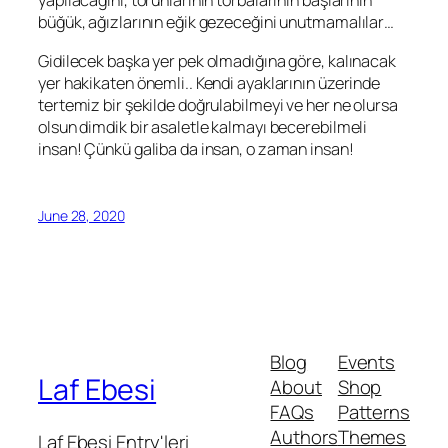
yapılacağını, torunlarının torbalarının başlarının
büğük, ağızlarının eğik gezeceğini unutmamalılar…
Gidilecek başka yer pek olmadığına göre, kalınacak
yer hakikaten önemli.. Kendi ayaklarının üzerinde
tertemiz bir şekilde doğrulabilmeyi ve her ne olursa
olsun dimdik bir asaletle kalmayı becerebilmeli
insan! Çünkü galiba da insan, o zaman insan!
June 28, 2020
Blog
Events
Laf Ebesi
About
Shop
FAQs
Patterns
Authors
Themes
Laf Ebesi Entry'leri