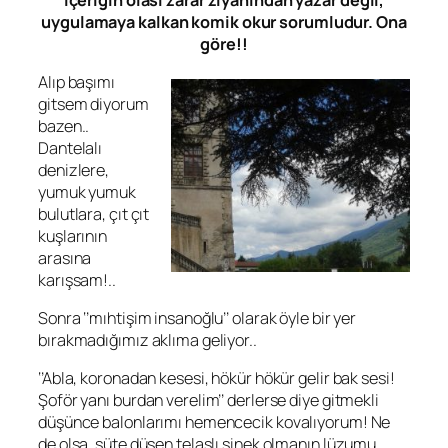
uygulamaya kalkan komik okur sorumludur. Ona
göre!!
Alıp başımı
gitsem diyorum
bazen..
Dantelalı
denizlere,
yumuk yumuk
bulutlara, çıt çıt
kuşlarının
arasına
karışsam!..
Sonra ‘’mıhtişim insanoğlu’’ olarak öyle bir yer
bırakmadığımız aklıma geliyor..
‘’Abla, koronadan kesesi, hökür hökür gelir bak sesi!
Şoför yanı burdan verelim’’ derlerse diye gitmekli
düşünce balonlarımı hemencecik kovalıyorum! Ne
de olsa, süte düşen telaşlı sinek olmanın lüzumu