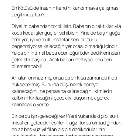
En kötüsü de insanın kendini kandırmaya çalışması
değil mi zaten?…
Diyelim babandan torpillisin. Babanın bıraktıklarıyla
koca koca işler güçler sahibisin. Yine de başın göğe
ermiyor, iyi ve akıllı insanlar seni bir türlü
beğenmiyorsa kalacağın yer orası olmadığı içindir…
Ya da bir ihtimal baba eder, oğul öder dediklerinden
gelmiştir başına.. Artık baban n’ettiyse, onu ben
bilemem tabii!..
Ah alan onmazmış, onsa da en kısa zamanda illeti
nüksedermiş. Bunu da düşünerek nereye
kalınacağını, ne pahasına kalınacağını, kimlerin
kalbinin kırılacağını çoook iyi düşünmek gerek
kalınacak o yerde…
Bir de bu işin geleceği var! Yani yukarıdaki gibi su-i
misaller, gelecek nesillerin ağzı torba olmadığından,
en az beş yüz yıl filan pis pis dedikodularının