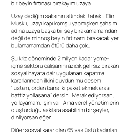
bir beyin fırtınası bırakayım uzaya…
Uzay dediğim saksının altındaki tabak… Elin
Musk
’ı, uzayı kapı komşu yapmışken şahsım
adına uzaya başka bir şey bırakamamamdan
değil de minnoş beyin fırtınamı bırakacak yer
bulamamamdan ötürü daha çok..
Şu kriz döneminde 2 milyon kadar yeme-
içme sektörü çalışanını azıcık gelirsiz bırakan
sosyal hayata dair uygulanan kapatma
kararlarından ilkini duydun mu desem
‘’ustam, ordan bana iki paket ekmek arası
battiz yollasana’’ dersin.. Merak ediyorsan,
yollayamam, işim var! Ama yerel yönetimlerin
oluşturduğu askılara asabilirim bir şeyler,
dinliyorsan eğer..
Diğer sosyal karar olan 65 yaş üstü kadınları