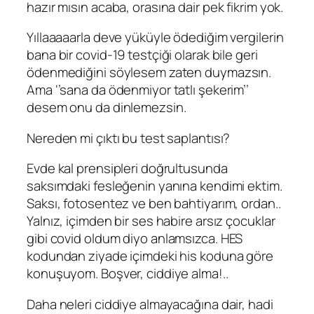
hazır mısın acaba, orasına dair pek fikrim yok.
Yıllaaaaarla deve yüküyle ödediğim vergilerin
bana bir covid-19 testçiği olarak bile geri
ödenmediğini söylesem zaten duymazsın.
Ama ‘’sana da ödenmiyor tatlı şekerim’’
desem onu da dinlemezsin.
Nereden mi çıktı bu test saplantısı?
Evde kal prensipleri doğrultusunda
saksımdaki fesleğenin yanına kendimi ektim.
Saksı, fotosentez ve ben bahtiyarım, ordan..
Yalnız, içimden bir ses habire arsız çocuklar
gibi
covid oldum
diyo anlamsızca. HES
kodundan ziyade içimdeki his koduna göre
konuşuyom. Boşver, ciddiye alma!..
Daha neleri ciddiye almayacağına dair, hadi