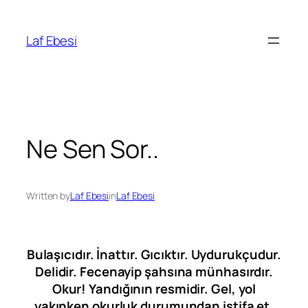
Skip
to
Laf Ebesi
content
Ne Sen Sor..
Written by
Laf Ebesi
in
Laf Ebesi
Bulaşıcıdır. İnattır. Gıcıktır. Uydurukçudur.
Delidir. Fecenayip şahsına münhasırdır.
Okur! Yandığının resmidir. Gel, yol
yakınken okurluk durumundan istifa et.