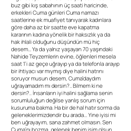
buz gibi kış sabahının üç saati haricinde,
erkekleri Cuma günleri Cuma namazı
saatlerine ek muafiyet tanıyarak kadınlara
göre daha az bir saatte eve kapatma
kararının kadına yönelik bir haksızlık ya da
hak ihlali olduğunu düşündün mü hiç
desem… Ya da yalnız yaşayan 70 yaşındaki
Nahide Teyzemlerin evine, öğlenleri mesela
saat 1’i az geçe uğrayıp ya da telefonla arayıp
bir ihtiyacı var mıymış diye halini hatrını
soruyor musun desem, Cuma’daydım
uğrayamadım mı dersin?.. Bilmem ki ne
dersin?.. İnsanların iyi halini sağlama senin
sorumluluğun değilse yanlış sorum için
kusuruma bakma. Ha bir de hal hatır sorma da
geleneklerimizdendir bu arada… Yine iyisi mi
ben uğrayayım, sana zahmet olmasın. Sen
Cuma’nı bozma, gelenek benim işim olsun..