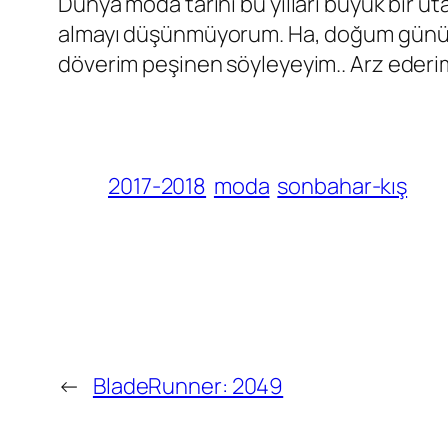
Dünya moda tarihi bu yılları büyük bir ut
almayı düşünmüyorum. Ha, doğum günüydü
döverim peşinen söyleyeyim.. Arz ederi
2017-2018
moda
sonbahar-kış
←
BladeRunner: 2049