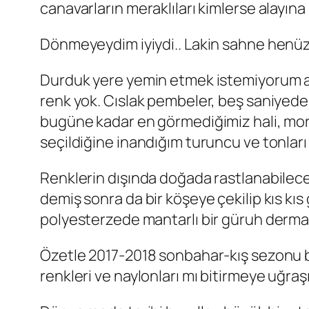
canavarların meraklıları kimlerse alayı
Dönmeyeydim iyiydi.. Lakin sahne henüz 
Durduk yere yemin etmek istemiyorum am
renk yok. Cıslak pembeler, beş saniyeden 
bugüne kadar en görmediğimiz hali, moru
seçildiğine inandığım turuncu ve tonları b
Renklerin dışında doğada rastlanabilec
demiş sonra da bir köşeye çekilip kıs k
polyesterzede mantarlı bir güruh dermat
Özetle 2017-2018 sonbahar-kış sezonu b
renkleri ve naylonları mı bitirmeye uğra