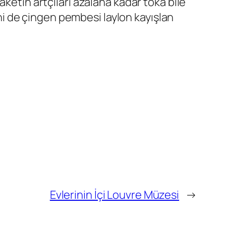
ketin artçıları azalana kadar toka bile
i de çingen pembesi laylon kayışlan
Evlerinin İçi Louvre Müzesi
→