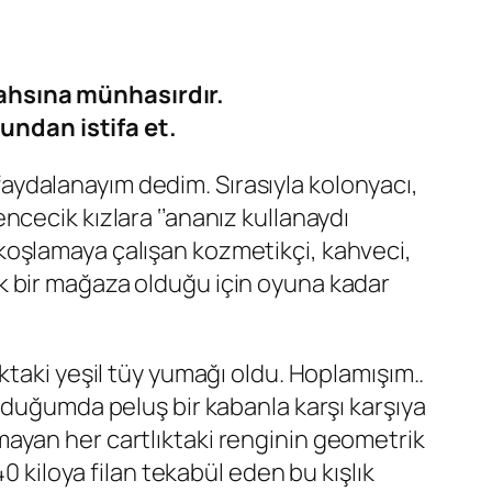
 şahsına münhasırdır.
undan istifa et.
ydalanayım dedim. Sırasıyla kolonyacı,
cecik kızlara ‘’ananız kullanaydı
 kakoşlamaya çalışan kozmetikçi, kahveci,
k bir mağaza olduğu için oyuna kadar
ktaki yeşil tüy yumağı oldu. Hoplamışım..
nduğumda peluş bir kabanla karşı karşıya
ayan her cartlıktaki renginin geometrik
0 kiloya filan tekabül eden bu kışlık