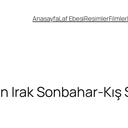
Anasayfa
Laf Ebesi
Resimler
Filmler
en Irak Sonbahar-Kış