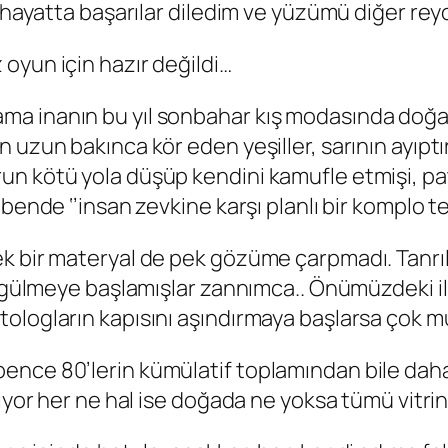
na hayatta başarılar diledim ve yüzümü diğer r
oyun için hazır değildi…
a inanın bu yıl sonbahar kış modasında doğad
uzun bakınca kör eden yeşiller, sarının ayıptır
n kötü yola düşüp kendini kamufle etmişi, pata
ende ‘’insan zevkine karşı planlı bir komplo teor
ek bir materyal de pek gözüme çarpmadı. Tanrı
ıs gülmeye başlamışlar zannımca.. Önümüzdeki i
ologların kapısını aşındırmaya başlarsa çok 
ence 80’lerin kümülatif toplamından bile daha
şıyor her ne hal ise doğada ne yoksa tümü vitr