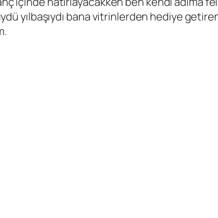
anç içinde hatırlayacakken ben kendi adıma fela
 yılbaşıydı bana vitrinlerden hediye getiren
m.