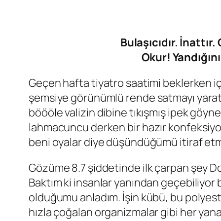
Bulaşıcıdır. İnattır
Okur! Yandığını
Geçen hafta tiyatro saatimi beklerken 
şemsiye görünümlü rende satmayı yaratıcı
böööle valizin dibine tıkışmış ipek göynek
lahmacuncu derken bir hazır konfeksiyo
beni oyalar diye düşündüğümü itiraf etm
Gözüme 8.7 şiddetinde ilk çarpan şey Dom
Baktım ki insanlar yanından geçebiliyor 
olduğumu anladım. İşin kübü, bu polyest
hızla çoğalan organizmalar gibi her yana 