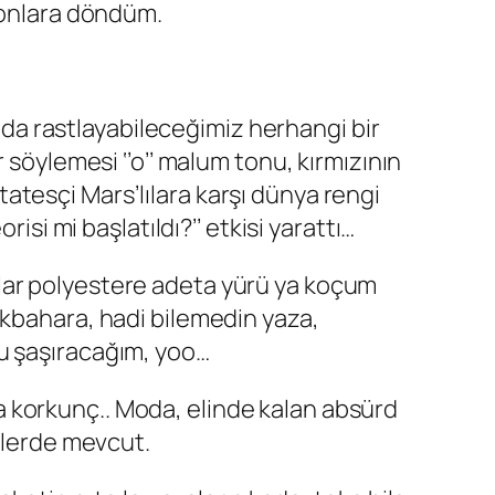
eyonlara döndüm.
a rastlayabileceğimiz herhangi bir
 söylemesi ‘’o’’ malum tonu, kırmızının
tesçi Mars’lılara karşı dünya rengi
isi mi başlatıldı?’’ etkisi yarattı…
lar polyestere adeta yürü ya koçum
lkbahara, hadi bilemedin yaza,
mu şaşıracağım, yoo…
 korkunç.. Moda, elinde kalan absürd
inlerde mevcut.