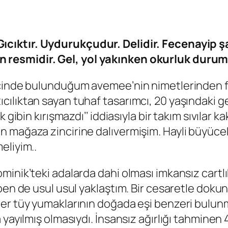
. Gıcıktır. Uydurukçudur. Delidir. Fecenayip
n resmidir. Gel, yol yakınken okurluk durum
içinde bulunduğum avemee’nin nimetlerinden fa
lıktan sayan tuhaf tasarımcı, 20 yaşındaki gen
 gibin kırışmazdı’’ iddiasıyla bir takım sıvılar
n mağaza zincirine dalıvermişim. Hayli büyüce
eliyim..
inik’teki adalarda dahi olması imkansız cartlı
ben de usul usul yaklaştım. Bir cesaretle doku
er tüy yumaklarının doğada eşi benzeri bulunm
yayılmış olmasıydı. İnsansız ağırlığı tahminen 4