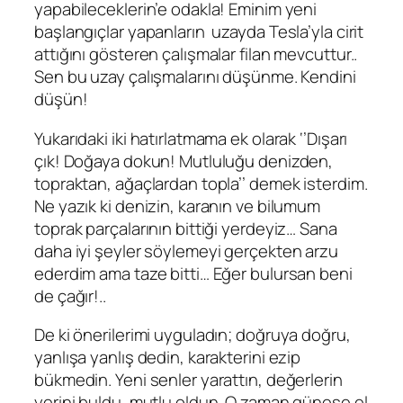
yapabileceklerin’e odakla! Eminim yeni
başlangıçlar yapanların uzayda Tesla’yla cirit
attığını gösteren çalışmalar filan mevcuttur..
Sen bu uzay çalışmalarını düşünme. Kendini
düşün!
Yukarıdaki iki hatırlatmama ek olarak ‘’Dışarı
çık! Doğaya dokun! Mutluluğu denizden,
topraktan, ağaçlardan topla’’ demek isterdim.
Ne yazık ki denizin, karanın ve bilumum
toprak parçalarının bittiği yerdeyiz… Sana
daha iyi şeyler söylemeyi gerçekten arzu
ederdim ama taze bitti… Eğer bulursan beni
de çağır!..
De ki önerilerimi uyguladın; doğruya doğru,
yanlışa yanlış dedin, karakterini ezip
bükmedin. Yeni senler yarattın, değerlerin
yerini buldu, mutlu oldun. O zaman güneşe el