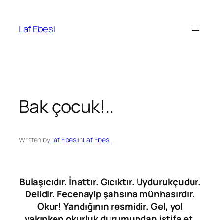
Skip
to
Laf Ebesi
content
Bak çocuk!..
Written by
Laf Ebesi
in
Laf Ebesi
Bulaşıcıdır. İnattır. Gıcıktır. Uydurukçudur.
Delidir. Fecenayip şahsına münhasırdır.
Okur! Yandığının resmidir. Gel, yol
yakınken okurluk durumundan istifa et.