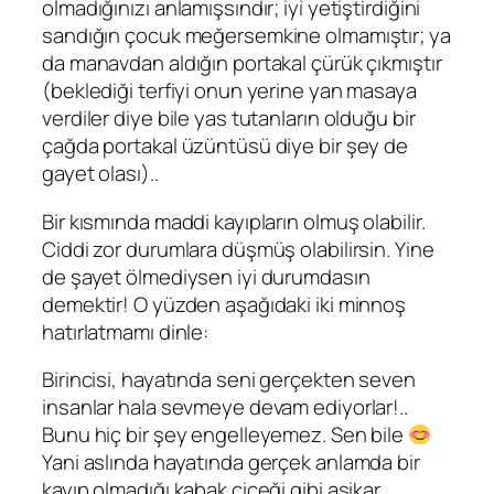
olmadığınızı anlamışsındır; iyi yetiştirdiğini
sandığın çocuk meğersemkine olmamıştır; ya
da manavdan aldığın portakal çürük çıkmıştır
(beklediği terfiyi onun yerine yan masaya
verdiler diye bile yas tutanların olduğu bir
çağda portakal üzüntüsü diye bir şey de
gayet olası)..
Bir kısmında maddi kayıpların olmuş olabilir.
Ciddi zor durumlara düşmüş olabilirsin. Yine
de şayet ölmediysen iyi durumdasın
demektir! O yüzden aşağıdaki iki minnoş
hatırlatmamı dinle:
Birincisi, hayatında seni gerçekten seven
insanlar hala sevmeye devam ediyorlar!..
Bunu hiç bir şey engelleyemez. Sen bile
Yani aslında hayatında gerçek anlamda bir
kayıp olmadığı kabak çiçeği gibi aşikar…