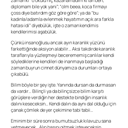
zaman ki “o okulu hiç kazanamadım ki lan ben,
diplomam bile yok yani”; “olm beea, koca firmayı
çoss diye batırdım göz göre göre”; ya da “bu
kadınla/adamla evlenmek hayatımın açık ara farkla
hatası idi” diyebülük, işte o zaman kendimis
kendilerimisi aşabülük.
Çünkü insanoğlusu ancak ayın karanlık yüzünü
farkettiğinde aksiyon alabilir… Aksi takdirde karanlık
taraflarıyla yüzleşmeyi becerememiş canlılar kendi
söylediklerine kendileri de inanmaya başladığı
zaman buyrun cinnet dünyamıza durumları ortaya
çıkabülü.
Bilim böyle bir şey işte. Yanında dursan da durmasan
da vardır… Bilinçli ya da bilinçsizce bilim karşıtı
görüşlere verdiğin her destekte bindiğin insanlık
dalını keseceksin… Kendi dalın da aynı dal olduğu için
çanak çömlek de yer çekimine tabi tabii…
Eminim bir süre sonra bu mutsuzluk kılavuzu sana
yetmeyecek.. Alıp başını gitmek isteyeceksin..