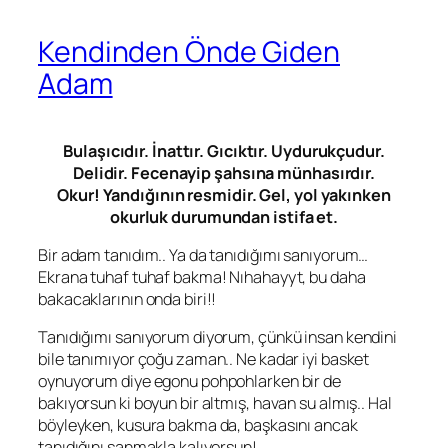
Kendinden Önde Giden
Adam
Bulaşıcıdır. İnattır. Gıcıktır. Uydurukçudur.
Delidir. Fecenayip şahsına münhasırdır.
Okur! Yandığının resmidir. Gel, yol yakınken
okurluk durumundan istifa et.
Bir adam tanıdım.. Ya da tanıdığımı sanıyorum…
Ekrana tuhaf tuhaf bakma! Nıhahayyt, bu daha
bakacaklarının onda biri!!
Tanıdığımı sanıyorum diyorum, çünkü insan kendini
bile tanımıyor çoğu zaman.. Ne kadar iyi basket
oynuyorum diye egonu pohpohlarken bir de
bakıyorsun ki boyun bir altmış, havan su almış.. Hal
böyleyken, kusura bakma da, başkasını ancak
tanıdığını sanmakla kalıyorsun!…