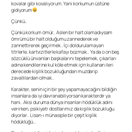
kovalar gibi kovalıyorum. Yani korkumun üstüne
gidiyorum
Çünkü..
Çünkü korkum ömür.. Aslen bir halt olamadıysam
ömrümü bir halt olduğumu zannederek ve
zannettirerek geçirmek.. İçi doldurulamayan
titrlerle, kartvizitlerle kafayı bozmak.. Ya da o on beş
sözcüklü ünvanları başkalarını tepelemek, çıkarları
adına kendilerine kul köle etmek için kullanan ileri
derecede kişilik bozukluğundan muzdarip
zavallılardan olmak..
Karakter, senin için bir şey yapamayacağını bildiğin
insanlara da iyi davranabiliyorsan karakterdir ya
hani.. Aksi duruma dünya insanları hödüklük adını
verirken, psikiyatr dostlarımız da kişilik bozukluğu
diyorlar.. Lisan-ı münasiple bir çeşit kişilik
hödüklüğü…