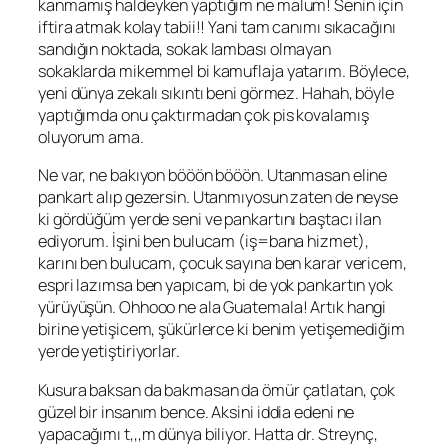
kanmamış haldeyken yaptığım ne malum! Senin için
iftira atmak kolay tabii!! Yani tam canımı sıkacağını
sandığın noktada, sokak lambası olmayan
sokaklarda mikemmel bi kamuflaja yatarım. Böylece,
yeni dünya zekalı sıkıntı beni görmez. Hahah, böyle
yaptığımda onu çaktırmadan çok pis kovalamış
oluyorum ama.
Ne var, ne bakıyon bööön bööön. Utanmasan eline
pankart alıp gezersin. Utanmıyosun zaten de neyse
ki gördüğüm yerde seni ve pankartını baştacı ilan
ediyorum. İşini ben bulucam (iş=bana hizmet),
karını ben bulucam, çocuk sayına ben karar vericem,
espri lazımsa ben yapıcam, bi de yok pankartın yok
yürüyüşün. Ohhooo ne ala Guatemala! Artık hangi
birine yetişicem, şükürlerce ki benim yetişemediğim
yerde yetiştiriyorlar.
Kusura baksan da bakmasan da ömür çatlatan, çok
güzel bir insanım bence. Aksini iddia edeni ne
yapacağımı t,,,m dünya biliyor. Hatta dr. Streynç,