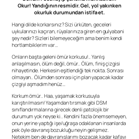
Okur! Yandığının resmidir. Gel, yol yakınken
okurluk durumundan istifa et.
Hangi dilde korkarsınız? Sizi ürküten, geceleri
uykularınızı kaçıran, rüyalarınıza giren en gulyabani
şey nedir? Sizleri bilemeyeceğim ama benim kendi
hortlambiklerim var…
Onların başta geleni ömür korkusu!.. Yanlış
anlaşılmasın, ölüm değil, ömür.. Ölüm, finiş çizgisi
nihayetinde. Herkesin eşitlendiği tek nokta. Sonrası
olmayan.. Ölümden sonrası için plan yapacak kadar
çizgiyi aşmadım henüz…
Korkum ömür.. Haa, yaşamak korkusuyla
karıştırılmasın! Yaşamdan tırsmak gibi DSM
sınıflandırmalarına girecek denli patolojik bir
durumum yok neyse ki.. Kendini fazla önemsemeyen,
onun yerine yaptığı işe/uğraşa odaklanan insanlarda
pek öyle davranış bozukluğu neyin gelişmez.
Netekim ben de davranışlarımı bozacak kadar kafayı