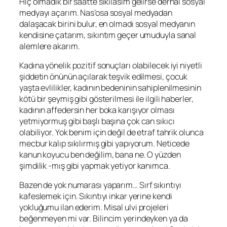
Hiç olmadık bir saatte sıkılasım gelirse derhal sosyal
medyayı açarım. Nas’osa sosyal medyadan
dalaşacak birini bulur, en olmadı sosyal medyanın
kendisine çatarım, sıkıntım geçer umuduyla sanal
alemlere akarım.
Kadına yönelik pozitif sonuçları olabilecek iyi niyetli
şiddetin önünün açılarak teşvik edilmesi, çocuk
yaşta evlilikler, kadının bedeninin sahiplenilmesinin
kötü bir şeymiş gibi gösterilmesi ile ilgili haberler,
kadının affedersin her boka karışıyor olması
yetmiyormuş gibi başlı başına çok can sıkıcı
olabiliyor. Yok benim için değil de etraf tahrik olunca
mecbur kalıp sıkılırmış gibi yapıyorum. Neticede
kanun koyucu ben değilim, bana ne. O yüzden
şimdilik -mış gibi yapmak yetiyor kanımca.
Bazen de yok numarası yaparım… Sırf sıkıntıyı
kafeslemek için. Sıkıntıyı inkar yerine kendi
yokluğumu ilan ederim. Misal ulvi projeleri
beğenmeyen mi var. Bilincim yerindeyken ya da