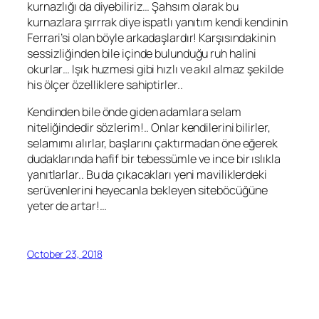
kurnazlığı da diyebiliriz… Şahsım olarak bu
kurnazlara şırrrak diye ispatlı yanıtım kendi kendinin
Ferrari’si olan böyle arkadaşlardır! Karşısındakinin
sessizliğinden bile içinde bulunduğu ruh halini
okurlar… Işık huzmesi gibi hızlı ve akıl almaz şekilde
his ölçer özelliklere sahiptirler..
Kendinden bile önde giden adamlara selam
niteliğindedir sözlerim!.. Onlar kendilerini bilirler,
selamımı alırlar, başlarını çaktırmadan öne eğerek
dudaklarında hafif bir tebessümle ve ince bir ıslıkla
yanıtlarlar.. Bu da çıkacakları yeni maviliklerdeki
serüvenlerini heyecanla bekleyen siteböcüğüne
yeter de artar!…
October 23, 2018