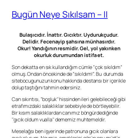
Bugün Neye Sıkılsam – II
Bulaşıcıdır. İnattır. Gıcıktır. Uydurukçudur.
Delidir. Fecenayip şahsına münhasırdır.
Okur! Yandığının resmidir. Gel, yol yakınken
okurluk durumundan istifa et.
Son dekatta en sık kullandığım cümle ”çok sıkıldım”
olmuş. Ondan öncekinde de ”sıkıldım!”. Bu durumda
sitebocugunuzun konu hakkında destansı bir içerikle
dolup taştığını tahmin edersiniz.
Can sıkıntısı, ‘’boşluk’’ hissinden ileri gelebileceği gibi
etrafımızdaki salaklıklar sebebiyle de börtleyebilir.
Bir kısım salaklıklardan canımız böngürdediğinde
‘’gıcık oldum vualla’’ dememiz muhtemeldir.
Meselağsı ben işyerinde patronuna gıcık olanlara