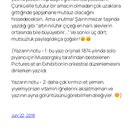
Çünkü elle tutulur bir amacın olmadan çok uzaklara
gittiğinde şapşahane mutsuz olacağını
hissedeceksin.. Ama unutma! Şairin mezar taşında
yazdığı gibi “altın nilüfer çiçeği en harlı alevlerin
ortasında bile büyüyebilir…” Ve son kii üç dört;
mutsuzluk paylaşıldıkça çoğalır!
(Yazarın notu – 1: bu yazı orijinali 1874 yılında solo
piyano için Mussorgsky tarafından bestelenen
Pictures at an Exhibition
‘ın orkestral düzenlemesini
dinlerken yazıldı.
Yazarın notu – 2: daha çok kırmızı et yemen,
yiyemiyorsan vitamin iğnelerini aksatmaman ve
yazının ayna görüntüsünü görebilmen dileğiyle!..
)
July 22, 2018