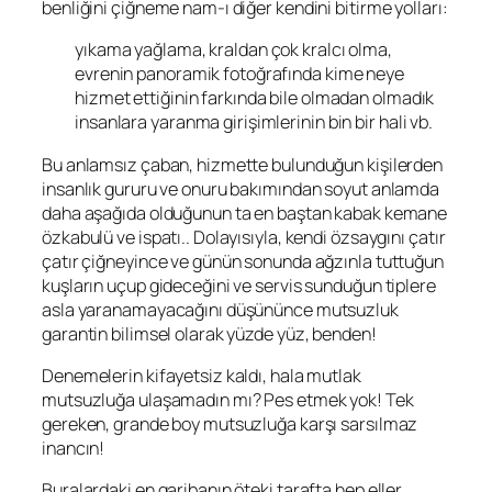
benliğini çiğneme nam-ı diğer kendini bitirme yolları:
yıkama yağlama, kraldan çok kralcı olma,
evrenin panoramik fotoğrafında kime neye
hizmet ettiğinin farkında bile olmadan olmadık
insanlara yaranma girişimlerinin bin bir hali vb.
Bu anlamsız çaban, hizmette bulunduğun kişilerden
insanlık gururu ve onuru bakımından soyut anlamda
daha aşağıda olduğunun ta en baştan kabak kemane
özkabulü ve ispatı.. Dolayısıyla, kendi özsaygını çatır
çatır çiğneyince ve günün sonunda ağzınla tuttuğun
kuşların uçup gideceğini ve servis sunduğun tiplere
asla yaranamayacağını düşününce mutsuzluk
garantin bilimsel olarak yüzde yüz, benden!
Denemelerin kifayetsiz kaldı, hala mutlak
mutsuzluğa ulaşamadın mı? Pes etmek yok! Tek
gereken, grande boy mutsuzluğa karşı sarsılmaz
inancın!
Buralardaki en garibanın öteki tarafta hep eller