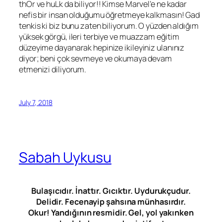
thOr ve huLk da biliyor!! Kimse Marvel’e ne kadar
nefis bir insan olduğumu öğretmeye kalkmasın! Gad
tenkis ki biz bunu zaten biliyorum. O yüzden aldığım
yüksek görgü, ileri terbiye ve muazzam eğitim
düzeyime dayanarak hepinize ikileyiniz ulanınız
diyor; beni çok sevmeye ve okumaya devam
etmenizi diliyorum.
July 7, 2018
Sabah Uykusu
Bulaşıcıdır. İnattır. Gıcıktır. Uydurukçudur.
Delidir. Fecenayip şahsına münhasırdır.
Okur! Yandığının resmidir. Gel, yol yakınken