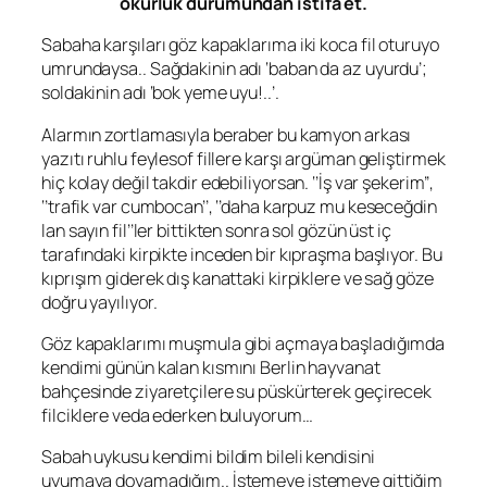
okurluk durumundan istifa et.
Sabaha karşıları göz kapaklarıma iki koca fil oturuyo
umrundaysa.. Sağdakinin adı ‘baban da az uyurdu’;
soldakinin adı ‘bok yeme uyu!..’.
Alarmın zortlamasıyla beraber bu kamyon arkası
yazıtı ruhlu feylesof fillere karşı argüman geliştirmek
hiç kolay değil takdir edebiliyorsan. ‘’İş var şekerim’’,
‘’trafik var cumbocan’’, ‘’daha karpuz mu keseceğdin
lan sayın fil’’ler bittikten sonra sol gözün üst iç
tarafındaki kirpikte inceden bir kıpraşma başlıyor. Bu
kıprışım giderek dış kanattaki kirpiklere ve sağ göze
doğru yayılıyor.
Göz kapaklarımı muşmula gibi açmaya başladığımda
kendimi günün kalan kısmını Berlin hayvanat
bahçesinde ziyaretçilere su püskürterek geçirecek
filciklere veda ederken buluyorum…
Sabah uykusu kendimi bildim bileli kendisini
uyumaya doyamadığım.. İstemeye istemeye gittiğim