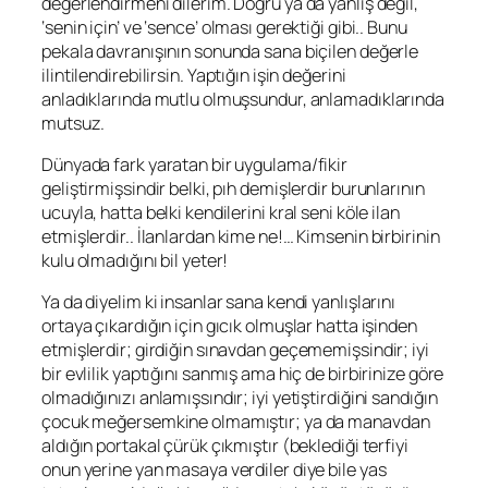
değerlendirmeni dilerim. Doğru ya da yanlış değil,
‘senin için’ ve ‘sence’ olması gerektiği gibi.. Bunu
pekala davranışının sonunda sana biçilen değerle
ilintilendirebilirsin. Yaptığın işin değerini
anladıklarında mutlu olmuşsundur, anlamadıklarında
mutsuz.
Dünyada fark yaratan bir uygulama/fikir
geliştirmişsindir belki, pıh demişlerdir burunlarının
ucuyla, hatta belki kendilerini kral seni köle ilan
etmişlerdir.. İlanlardan kime ne!… Kimsenin birbirinin
kulu olmadığını bil yeter!
Ya da diyelim ki insanlar sana kendi yanlışlarını
ortaya çıkardığın için gıcık olmuşlar hatta işinden
etmişlerdir; girdiğin sınavdan geçememişsindir; iyi
bir evlilik yaptığını sanmış ama hiç de birbirinize göre
olmadığınızı anlamışsındır; iyi yetiştirdiğini sandığın
çocuk meğersemkine olmamıştır; ya da manavdan
aldığın portakal çürük çıkmıştır (beklediği terfiyi
onun yerine yan masaya verdiler diye bile yas