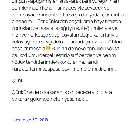
Bir gün yaptığım işleri anlayarak beni yüreğinin en
derinlerinden kendi hür iradesiyle sevecek ve
anımsayacak insanlar olursa şu dünyada, çok mutlu
olacağım.. ‘’Zor günlerden geçtik ama hayatımızda
zorlukları zekasıyla, aldığı iyi okul eğitimleriyle ve
hızlı ve herkesçe saygı duyulan doğru kararlarıyla
kolaylaştıran sevgi dolu bir arkadaşımız vardı’’ filan
deseler mesela
Bunları demeye gönülleri yoksa
da, korkumu gerçekleştirip sırf benden ve benim
hödük tehditlerimden korkularına, kendi
karakterlerini paspasa çevirmemelerini dilerim..
Çünkü..
Çünkü ne de olsa karanlık bir gecede yıldızlara
bakarak gülümsemektir yaşamak!..
November 30, 2018