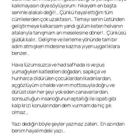
kalkmayasın diye söylüyorum: hikayem en başta
seninle alakalı değil!… Çünkü hayal ettiğim tüm
cümlelerden çok uzaktasın.. Temayı senin üstünden
geliştirmeye kalkarsam yandı gülüm keten helvanın
atalarıyla tanışmam an meselesine döner!.. Çünküsü
güdük kalır.. Gelişme ve ilerleme yönünde tam bir
adım atmışken midesine kazma yiyen uygarlıklara
benzer..
Hava lüzumsuzca ve had safhada is ve pus
yumağıyken katledilen doğadan, sapıkça ve
hunharca öldürülen çocuklardan/kadınlardan,
açgözlüyüm o halde varım mottosuyla doğru ve
dürüst olan her şeyi yok eden canavarlardan,
sonsuzluğun insanoğlunun aptallığı ile ispatı gibi
kalp krizi konularından dem vurmam da hiç şık
olmaz…
Yazı dediğin böyle şeyler yazmaz zaten.. En azından
benim hayalimdeki yazı..