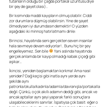
tutanların olduğu bir çağda portakal üzüntüsü diye
bir şey de gayet olası)..
Bir kısmında maddi kayıpların olmuş olabilir. Ciddi
zor durumlara düşmüş olabilirsin. Yine de şayet
ölmediysen iyi durumdasın demektir! O yüzden
aşağıdaki iki minnoş hatırlatmamı dinle:
Birincisi, hayatında seni gerçekten seven insanlar
hala sevmeye devam ediyorlar!.. Bunu hiç bir şey
engelleyemez. Sen bile
Yani aslında hayatında
gerçek anlamda bir kayıp olmadığı kabak çiçeği gibi
aşikar…
İkincisi, yeniden başlamaktan korkma! Ama nasıl
yeniden? Dağ keçisi gibi inatla aynı yerde aynı
şekilde aynı
patronla/okulla/kadınla/adamla/davranışla/portakalla
değil. Çünkü, o çok akıllı adamın dediği gibi, ancak ve
ancak aptallar aynı şeyi yaparak farklı sonuçlara
ulaşabileceklerini sanırlar. İspatıysa çok basit: eğer o