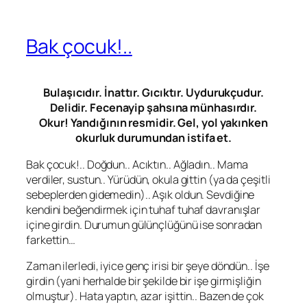
Bak çocuk!..
Bulaşıcıdır. İnattır. Gıcıktır. Uydurukçudur.
Delidir. Fecenayip şahsına münhasırdır.
Okur! Yandığının resmidir. Gel, yol yakınken
okurluk durumundan istifa et.
Bak çocuk!.. Doğdun.. Acıktın.. Ağladın.. Mama
verdiler, sustun.. Yürüdün, okula gittin (ya da çeşitli
sebeplerden gidemedin).. Aşık oldun. Sevdiğine
kendini beğendirmek için tuhaf tuhaf davranışlar
içine girdin. Durumun gülünçlüğünü ise sonradan
farkettin…
Zaman ilerledi, iyice genç irisi bir şeye döndün.. İşe
girdin (yani herhalde bir şekilde bir işe girmişliğin
olmuştur). Hata yaptın, azar işittin.. Bazen de çok