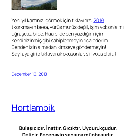
Yeni yıl kartınızı görmek için tıklayınız:
2019
(korkmayın beea, vürüs mürüs değil, işim yok onla mı
uğraşcaz bi de. Haa bi de ben yazdığım için
kendinizinmiş gibi sahiplenmeyin rica ederim.
Benden izin almadan kimseye göndermeyin!
Sayfaya girip tıklayarak okusunlar, s’il vous plait.)
December 16, 2018
Hortlambik
Bulaşıcıdır. İnattır. Gıcıktır. Uydurukçudur.
Delidir. Fecenayip şahsına münhasırdır.