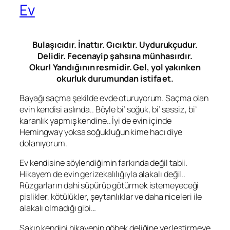
Ev
Bulaşıcıdır. İnattır. Gıcıktır. Uydurukçudur.
Delidir. Fecenayip şahsına münhasırdır.
Okur! Yandığının resmidir. Gel, yol yakınken
okurluk durumundan istifa et.
Bayağı saçma şekilde evde oturuyorum. Saçma olan
evin kendisi aslında.. Böyle bi’ soğuk, bi’ sessiz, bi’
karanlık yapmış kendine.. İyi de evin içinde
Hemingway
yoksa soğukluğun kime hacı diye
dolanıyorum.
Ev kendisine söylendiğimin farkında değil tabii.
Hikayem de evin gerizekalılığıyla alakalı değil..
Rüzgarların dahi süpürüp götürmek istemeyeceği
pislikler, kötülükler, şeytanlıklar ve daha niceleri ile
alakalı olmadığı gibi…
Sakın kendini hikayenin göbek deliğine yerleştirmeye