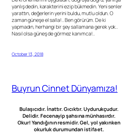
yanlış dedin, karakterini ezip bükmedin. Yeni senler
yarattın, değerlerin yerini buldu, mutlu oldun. O
zaman güneşe el salla!.. Ben görürüm. De ki
yapmadın, herhangi bir şey sallamana gerek yok..
Nasıl olsa güneş de görmez kanımca!..
October 13, 2018
Buyrun Cinnet Dünyamıza!
Bulaşıcıdır. İnattır. Gıcıktır. Uydurukçudur.
Delidir. Fecenayip şahsına münhasırdır.
Okur! Yandığının resmidir. Gel, yol yakınken
okurluk durumundan istifa et.