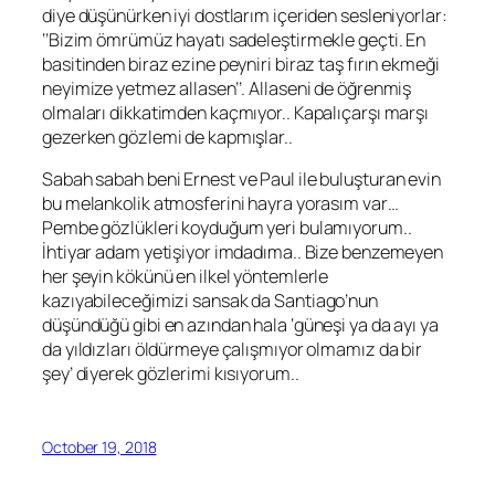
diye düşünürken iyi dostlarım içeriden sesleniyorlar:
‘’Bizim ömrümüz hayatı sadeleştirmekle geçti. En
basitinden biraz ezine peyniri biraz taş fırın ekmeği
neyimize yetmez allasen’’. Allaseni de öğrenmiş
olmaları dikkatimden kaçmıyor.. Kapalıçarşı marşı
gezerken gözlemi de kapmışlar..
Sabah sabah beni
Ernest
ve
Paul
ile buluşturan evin
bu melankolik atmosferini hayra yorasım var…
Pembe gözlükleri koyduğum yeri bulamıyorum..
İhtiyar adam yetişiyor imdadıma.. Bize benzemeyen
her şeyin kökünü en ilkel yöntemlerle
kazıyabileceğimizi sansak da
Santiago
’nun
düşündüğü gibi en azından hala ‘güneşi ya da ayı ya
da yıldızları öldürmeye çalışmıyor olmamız da bir
şey’ diyerek gözlerimi kısıyorum..
October 19, 2018