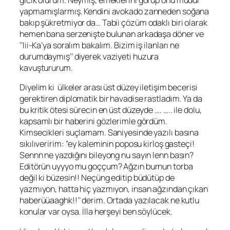
gıcık olurum. Neymiş, emeklerini görüp onu müdür
yapmamışlarmış. Kendini avokado zanneden soğana
bakıp şükretmiyor da… Tabii çözüm odaklı biri olarak
hemen bana serzenişte bulunan arkadaşa döner ve
‘’Iii-Ka’ya soralım bakalım. Bizim iş ilanları ne
durumdaymış’’ diyerek vaziyeti huzura
kavuştururum.
Diyelim ki ülkeler arası üst düzey iletişim becerisi
gerektiren diplomatik bir havadise rastladım. Ya da
bu kritik ötesi sürecin en üst düzeyde …. ….. ile dolu,
kapsamlı bir haberini gözlerimle gördüm.
Kimsecikleri suçlamam. Saniyesinde yazılı basına
sıkılıveririm: ‘’ey kaleminin poposu kirloş gasteçi!
Sennn ne yazdığını bileyong nu sayın lenn basın?
Editörün uyyyo mu goççum? Ağzın burnun torba
değil ki büzesin!! Neçüng editip büdütüp de
yazmıyon, hatta hiç yazmıyon, insan ağzından çıkan
haberüüaaghk!!’’ derim. Ortada yazılacak ne kutlu
konular var oysa. İlla herşeyi ben söylücek.