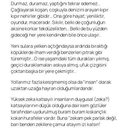
Durmaz, duramaz, yaptığını tekrar edemez..
Çağlayarak koşan, coşkuyla denizini arayan kıpır
kıpır nehirler gibidir… Ona göre hayat; yeniliktir,
oyundur, maceradır. Sıkılır, belki de çoğunluğun
aksine korkar tekdüzelikten… Belki de bu yüzden
gideceği her yere kendinden bile önce ulaşır..
Yeni sulara yelken açtığındaysa ardında bıraktığı
köpüklerde ilham verdiği benzerleri pıtrak gibi
türemiştir…O ise yaşamdaki tüm durakları yıkmış,
geçici duraklamaları askıya almış, ufuk çizgisini
çoktan başka bir yere çekmiştir..
Yollarımız fazla kesişmemiş olsa da “insan” olarak
uzaktan uzağa hayran olduğumlardandır.
Yüksek zeka katsayılı insanların duygusal (zeka?)
katsayılarının düşük olduğuna dair kem gözlüler
tarafından uydurulmuş buram buram kıskançlık
kokan hurafeler vardır. Buna ‘’zekam pek parlak değil,
bari benden zekilere çamur atayım izi kalsın’’