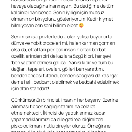
havaya olacağına inanmışsın. Bu dediğime de tüm
kalbinle inan bence. Senin iyiliğin için mutsuz
olmanın on bin yolunu gösteriyorum. Kadir kıymet
bilmiyosan ben seni bilirim elbet
Sen misin sürprizlerle dolu olan yoksa büyük orta
dünya ve hobit proceleri mi, halen karman çorman
olsa da, etraftaki pek çok insanın ortak berbat
özelliklerinden biri de kazlara özgü kibri, her şeyi
‘ben yaptım’ demesi galiba.. Yanisi kibir ve ‘tüm bu
dağları, tepeleri, ovaları, gölleri ben yarattım;
benden öncesi tufandı, benden sooğrası da kasırga’
deme hali, bedbaht olabilmek ve bedbaht edebilmek
için altın standart!..
Çünkümsünün birincisi, insanın her başarıyı üzerine
alınması tıbben sağlığın tanımına delalet
etmemektedir. İkincisi de, yaptıklarımız kadar
yapamadıklarımızı da dile getirebildiğimizde
piskolocikman mutlu bireyler oluruz. Örneğin ne