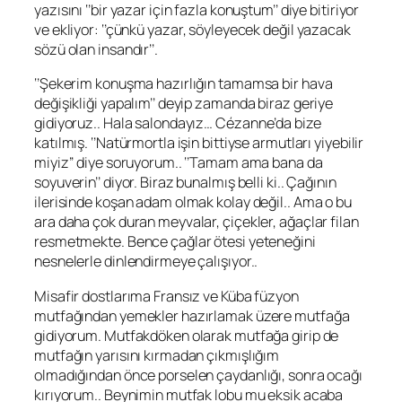
yazısını ‘’bir yazar için fazla konuştum’’ diye bitiriyor
ve ekliyor: ‘’çünkü yazar, söyleyecek değil yazacak
sözü olan insandır’’.
‘’Şekerim konuşma hazırlığın tamamsa bir hava
değişikliği yapalım’’ deyip zamanda biraz geriye
gidiyoruz.. Hala salondayız…
Cézanne
’da bize
katılmış. ‘’Natürmortla işin bittiyse armutları yiyebilir
miyiz’’ diye soruyorum.. ‘’Tamam ama bana da
soyuverin’’ diyor. Biraz bunalmış belli ki.. Çağının
ilerisinde koşan adam olmak kolay değil.. Ama o bu
ara daha çok duran meyvalar, çiçekler, ağaçlar filan
resmetmekte. Bence çağlar ötesi yeteneğini
nesnelerle dinlendirmeye çalışıyor..
Misafir dostlarıma Fransız ve Küba füzyon
mutfağından yemekler hazırlamak üzere mutfağa
gidiyorum. Mutfakdöken olarak mutfağa girip de
mutfağın yarısını kırmadan çıkmışlığım
olmadığından önce porselen çaydanlığı, sonra ocağı
kırıyorum.. Beynimin mutfak lobu mu eksik acaba