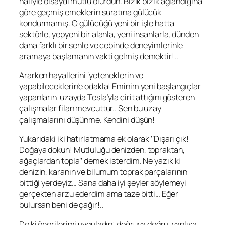
haliyle olsaydı mutlu olurdun. Bızık bızık ağlandığına
göre geçmiş emeklerin suratına gülücük
kondurmamış. O gülücüğü yeni bir işle hatta
sektörle, yepyeni bir alanla, yeni insanlarla, dünden
daha farklı bir senle ve cebinde deneyimlerinle
aramaya başlamanın vakti gelmiş demektir!..
Ararken hayallerini ‘yeteneklerin ve
yapabileceklerin’e odakla! Eminim yeni başlangıçlar
yapanların uzayda Tesla’yla cirit attığını gösteren
çalışmalar filan mevcuttur.. Sen bu uzay
çalışmalarını düşünme. Kendini düşün!
Yukarıdaki iki hatırlatmama ek olarak ‘’Dışarı çık!
Doğaya dokun! Mutluluğu denizden, topraktan,
ağaçlardan topla’’ demek isterdim. Ne yazık ki
denizin, karanın ve bilumum toprak parçalarının
bittiği yerdeyiz… Sana daha iyi şeyler söylemeyi
gerçekten arzu ederdim ama taze bitti… Eğer
bulursan beni de çağır!..
De ki önerilerimi uyguladın; doğruya doğru, yanlışa