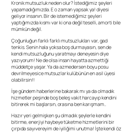
Kronik mutsuzluk neden olur? İstediğimiz şeyleri
yapamadığımızda. E o zaman yapsak ya! diyesi
geliyor insanın. Bir de istemediğimiz şeyleri
yaptığımızda kısmı var ki ona değil teselli, amorti bile
mümkün değil.
Çoğunluğun farklı farklı mutsuzlukları var, gad
tenkis. Senin hala yoksa boş durmayasın, sen de
kendi mutsuzluğunu yaratmayı deneyesin diye
yazıyorum! Ne de olsa insan hayatta azmettiği
müddetçe yaşar. Ya da azmedersen boyu posu
devrilmeyesice mutsuzlar kulübünün en asil üyesi
olabilirsin!!
İşe gündem haberlerine bakarak mı ya da olmadık
hizmetler peşinde boş beleş vakit harcayıp kendini
bitirerek mi başlarsın, orasına ben karışmam..
Hazır yeri gelmişken şu olmadık şeylerle kendini
bitirme, enerjiyi haybeye tüketme hizmetlerini bir
çırpıda sayıvereyim de iyiliğimi unutma! İşte kendi öz