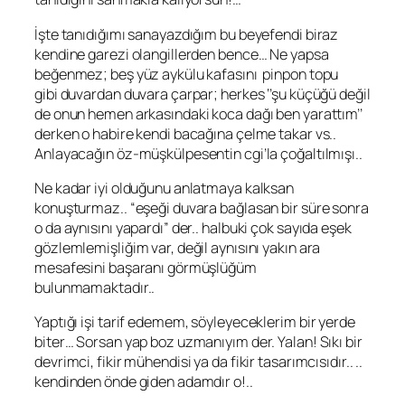
İşte tanıdığımı sanayazdığım bu beyefendi biraz
kendine garezi olangillerden bence… Ne yapsa
beğenmez; beş yüz aykülu kafasını pinpon topu
gibi duvardan duvara çarpar; herkes ‘’şu küçüğü değil
de onun hemen arkasındaki koca dağı ben yarattım’’
derken o habire kendi bacağına çelme takar vs..
Anlayacağın öz-müşkülpesentin cgi’la çoğaltılmışı..
Ne kadar iyi olduğunu anlatmaya kalksan
konuşturmaz.. “eşeği duvara bağlasan bir süre sonra
o da aynısını yapardı” der.. halbuki çok sayıda eşek
gözlemlemişliğim var, değil aynısını yakın ara
mesafesini başaranı görmüşlüğüm
bulunmamaktadır..
Yaptığı işi tarif edemem, söyleyeceklerim bir yerde
biter… Sorsan yap boz uzmanıyım der. Yalan! Sıkı bir
devrimci, fikir mühendisi ya da fikir tasarımcısıdır.. ..
kendinden önde giden adamdır o!..