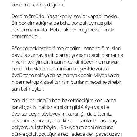
kendime takmış değilim…
Derdim ömürle.. Yaşarken iyi şeyler yapabilmekle..
Bir bok olmadığı halde boku boncukluymuş gibi
davranmamakla.. Böbürük benim göbek adımdır
dememekle..
Eğer gerçekleştirdiğime kendimi inandırdığım işleri
davulla zurnayla çıkıp anlatıyorsam cacık olamamış
hıyarın tekiyimdir. İnsanın kendini övenine manyak,
kendini başkaları tarafından bir şekilde zoraki
övdürtene self ya da öz manyak denir. Miyop ya da
hipermetrop kişisel tarihim bunların hepsine birebir
şahit olmuştur.
Yani birileri bir gün beni haketmediğim konularda
sanki çok iyi haltlar etmişim gibi âlây-ı
vâlâ
ile
överse, peşin söyleyeyim, karşılığında bittemiz
döverim. Sonra diyorlar ki zor insanlarla nasıl baş
ediyorsun. İşte böyle!.. Bakıyorum beni ele güne,
dünya çoluk çocuğuna rezil edecekler; gayet uzaylı