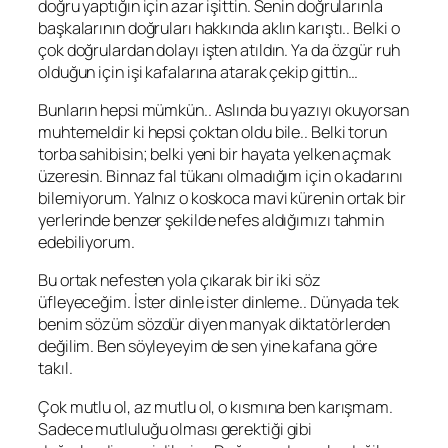
doğru yaptığın için azar işittin. Senin doğrularınla
başkalarının doğruları hakkında aklın karıştı.. Belki o
çok doğrulardan dolayı işten atıldın. Ya da özgür ruh
olduğun için işi kafalarına atarak çekip gittin…
Bunların hepsi mümkün.. Aslında bu yazıyı okuyorsan
muhtemeldir ki hepsi çoktan oldu bile.. Belki torun
torba sahibisin; belki yeni bir hayata yelken açmak
üzeresin. Binnaz fal tükanı olmadığım için o kadarını
bilemiyorum. Yalnız o koskoca mavi kürenin ortak bir
yerlerinde benzer şekilde nefes aldığımızı tahmin
edebiliyorum.
Bu ortak nefesten yola çıkarak bir iki söz
üfleyeceğim. İster dinle ister dinleme.. Dünyada tek
benim sözüm sözdür diyen manyak diktatörlerden
değilim. Ben söyleyeyim de sen yine kafana göre
takıl.
Çok mutlu ol, az mutlu ol, o kısmına ben karışmam.
Sadece mutluluğu olması gerektiği gibi