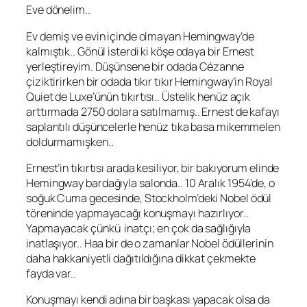
Eve dönelim..
Ev demiş ve evin içinde olmayan
Hemingway
’de
kalmıştık.. Gönül isterdi ki köşe odaya bir
Ernest
yerleştireyim. Düşünsene bir odada
Cézanne
çiziktirirken bir odada tıkır tıkır
Hemingway
’in
Royal
Quiet de Luxe
’ünün tıkırtısı.. Üstelik henüz açık
arttırmada 2750 dolara satılmamış..
Ernest
de kafayı
saplantılı düşüncelerle henüz tıka basa mikemmelen
doldurmamışken..
Ernest
’in tıkırtısı arada kesiliyor, bir bakıyorum elinde
Hemingway
bardağıyla salonda.. 10 Aralık 1954’de, o
soğuk Cuma gecesinde, Stockholm’deki Nobel ödül
töreninde yapmayacağı konuşmayı hazırlıyor..
Yapmayacak çünkü inatçı; en çok da sağlığıyla
inatlaşıyor.. Haa bir de o zamanlar Nobel ödüllerinin
daha hakkaniyetli dağıtıldığına dikkat çekmekte
fayda var..
Konuşmayı kendi adına bir başkası yapacak olsa da